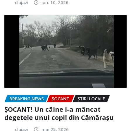
clujazi
iun. 10, 2026
BREAKING NEWS
ȘOCANT
ȘTIRI LOCALE
ȘOCANT! Un câine i-a mâncat
degetele unui copil din Cămărașu
clujazi
mai 25, 2026