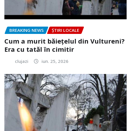
BREAKING NEWS
ȘTIRI LOCALE
Cum a murit băiețelul din Vultureni?
Era cu tatăl în cimitir
clujazi
iun. 25, 2026