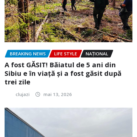
BREAKING NEWS
LIFE STYLE
NAŢIONAL
A fost GĂSIT! Băiatul de 5 ani din
Sibiu e în viață și a fost găsit după
trei zile
clujazi
mai 13, 2026