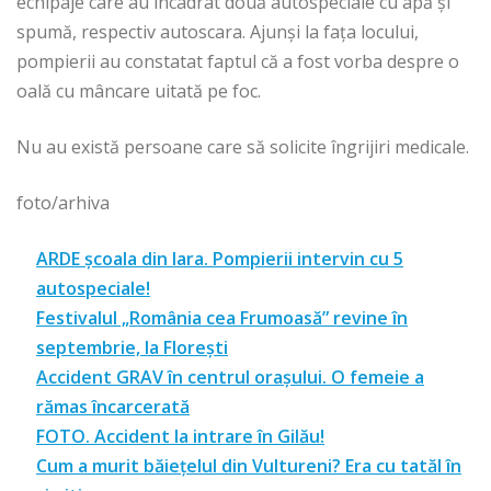
echipaje care au încadrat două autospeciale cu apă și
spumă, respectiv autoscara. Ajunși la fața locului,
pompierii au constatat faptul că a fost vorba despre o
oală cu mâncare uitată pe foc.
Nu au există persoane care să solicite îngrijiri medicale.
foto/arhiva
ARDE școala din Iara. Pompierii intervin cu 5
autospeciale!
Festivalul „România cea Frumoasă” revine în
septembrie, la Florești
Accident GRAV în centrul orașului. O femeie a
rămas încarcerată
FOTO. Accident la intrare în Gilău!
Cum a murit băiețelul din Vultureni? Era cu tatăl în