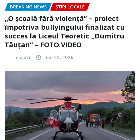
BREAKING NEWS
ȘTIRI LOCALE
„O școală fără violență” – proiect
împotriva bullyingului finalizat cu
succes la Liceul Teoretic „Dumitru
Tăuțan” – FOTO.VIDEO
clujazi
mai 22, 2026