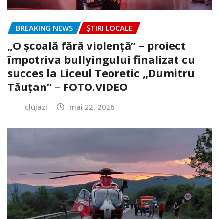
BREAKING NEWS
ȘTIRI LOCALE
„O școală fără violență” – proiect
împotriva bullyingului finalizat cu
succes la Liceul Teoretic „Dumitru
Tăuțan” – FOTO.VIDEO
clujazi
mai 22, 2026