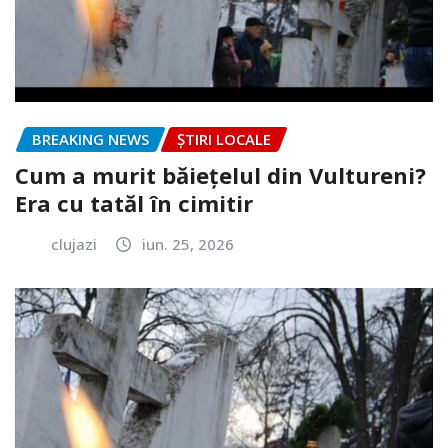
BREAKING NEWS
ȘTIRI LOCALE
Cum a murit băiețelul din Vultureni?
Era cu tatăl în cimitir
clujazi
iun. 25, 2026