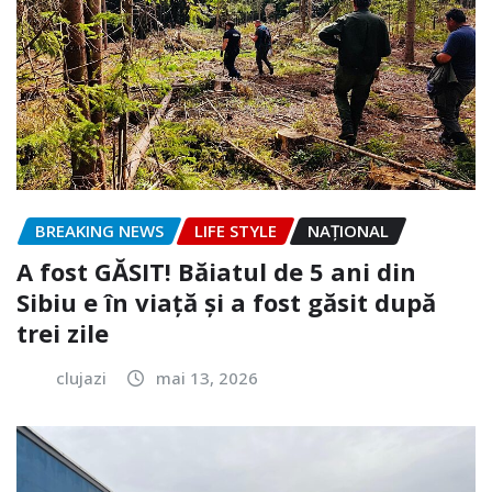
BREAKING NEWS
LIFE STYLE
NAŢIONAL
A fost GĂSIT! Băiatul de 5 ani din
Sibiu e în viață și a fost găsit după
trei zile
clujazi
mai 13, 2026