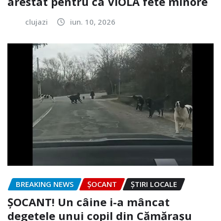
arestat pentru ca VIOLA fete minore
clujazi
iun. 10, 2026
BREAKING NEWS
ȘOCANT
ȘTIRI LOCALE
ȘOCANT! Un câine i-a mâncat
degetele unui copil din Cămărașu