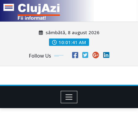
Skip
sâmbătă, 8 august 2026
to
content
10:01:43 AM
Follow Us