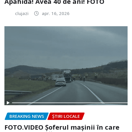
Apahida! Avea 40 de ani! FOTO
clujazi
apr. 16, 2026
BREAKING NEWS
ȘTIRI LOCALE
FOTO.VIDEO Șoferul mașinii în care