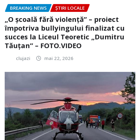
BREAKING NEWS
ȘTIRI LOCALE
„O școală fără violență” – proiect
împotriva bullyingului finalizat cu
succes la Liceul Teoretic „Dumitru
Tăuțan” – FOTO.VIDEO
clujazi
mai 22, 2026