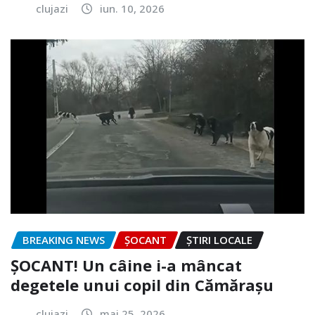
clujazi
iun. 10, 2026
BREAKING NEWS
ȘOCANT
ȘTIRI LOCALE
ȘOCANT! Un câine i-a mâncat
degetele unui copil din Cămărașu
clujazi
mai 25, 2026