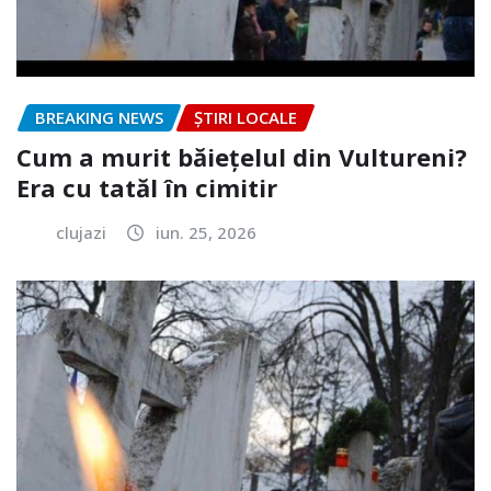
BREAKING NEWS
ȘTIRI LOCALE
Cum a murit băiețelul din Vultureni?
Era cu tatăl în cimitir
clujazi
iun. 25, 2026