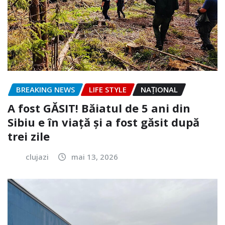
BREAKING NEWS
LIFE STYLE
NAŢIONAL
A fost GĂSIT! Băiatul de 5 ani din
Sibiu e în viață și a fost găsit după
trei zile
clujazi
mai 13, 2026