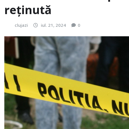
reținută
clujazi
iul. 21, 2024
0