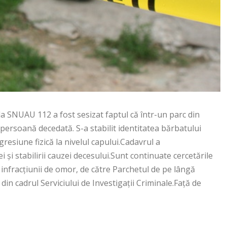
ul la SNUAU 112 a fost sesizat faptul că într-un parc din
 persoană decedată. S-a stabilit identitatea bărbatului
resiune fizică la nivelul capului.Cadavrul a
i și stabilirii cauzei decesului.Sunt continuate cercetările
 infracțiunii de omor, de către Parchetul de pe lângă
din cadrul Serviciului de Investigații Criminale.Față de