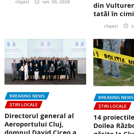
clujazi
iun. 30, 2026
din Vulturen
tatăl în cimi
clujazi
i
BREAKING NEWS
BREAKING NEWS
ȘTIRI LOCALE
ȘTIRI LOCALE
Directorul general al
14 proiectile
Aeroportului Cluj,
Doilea Răzb
domnul David Ciceo a
găsite la Clu