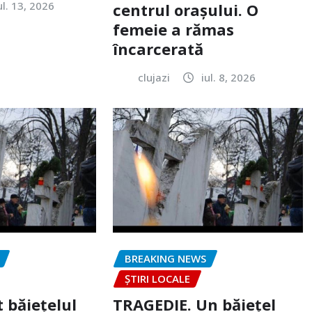
ul. 13, 2026
centrul orașului. O
femeie a rămas
încarcerată
clujazi
iul. 8, 2026
BREAKING NEWS
ȘTIRI LOCALE
 băiețelul
TRAGEDIE. Un băiețel