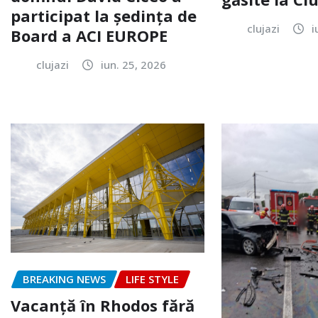
participat la ședința de
clujazi
i
Board a ACI EUROPE
clujazi
iun. 25, 2026
BREAKING NEWS
LIFE STYLE
Vacanță în Rhodos fără