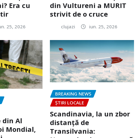
i? Era cu
din Vultureni a MURIT
tir
strivit de o cruce
un. 25, 2026
clujazi
iun. 25, 2026
BREAKING NEWS
ȘTIRI LOCALE
Scandinavia, la un zbor
 din Al
distanță de
oi Mondial,
Transilvania:
j