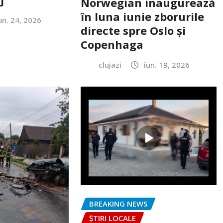
Norwegian inaugurează
în luna iunie zborurile
un. 24, 2026
directe spre Oslo și
Copenhaga
clujazi
iun. 19, 2026
BREAKING NEWS
ȘTIRI LOCALE