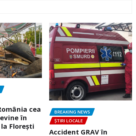
„România cea
BREAKING NEWS
evine în
ȘTIRI LOCALE
la Florești
Accident GRAV în