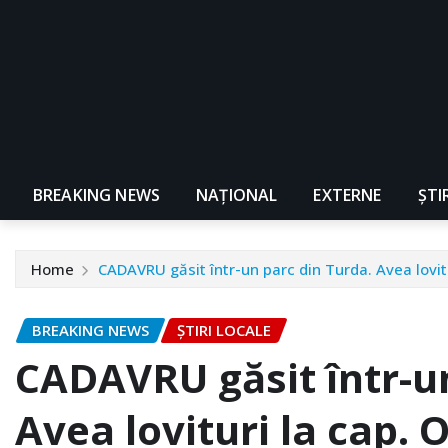
BREAKING NEWS
NAŢIONAL
EXTERNE
ȘTI
Home
CADAVRU găsit într-un parc din Turda. Avea lovit
BREAKING NEWS
ȘTIRI LOCALE
CADAVRU găsit într-un
Avea lovituri la cap. 