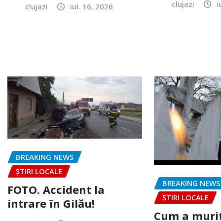
clujazi
i
clujazi
iul. 16, 2026
BREAKING NEWS
ȘTIRI LOCALE
BREAKING NEWS
FOTO. Accident la
ȘTIRI LOCALE
intrare în Gilău!
Cum a murit