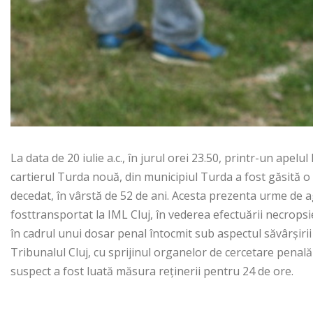
La data de 20 iulie a.c., în jurul orei 23.50, printr-un apel
cartierul Turda nouă, din municipiul Turda a fost găsită o
decedat, în vârstă de 52 de ani. Acesta prezenta urme de ag
fosttransportat la IML Cluj, în vederea efectuării necropsie
în cadrul unui dosar penal întocmit sub aspectul săvârșirii
Tribunalul Cluj, cu sprijinul organelor de cercetare penală 
suspect a fost luată măsura reținerii pentru 24 de ore.