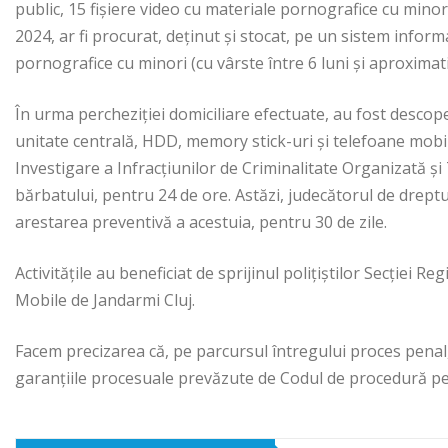
public, 15 fișiere video cu materiale pornografice cu minori 
2024, ar fi procurat, deţinut și stocat, pe un sistem inform
pornografice cu minori (cu vârste între 6 luni și aproximati
În urma percheziției domiciliare efectuate, au fost descope
unitate centrală, HDD, memory stick-uri și telefoane mobile
Investigare a Infracțiunilor de Criminalitate Organizată și 
bărbatului, pentru 24 de ore. Astăzi, judecătorul de dreptur
arestarea preventivă a acestuia, pentru 30 de zile.
Activitățile au beneficiat de sprijinul polițiștilor Secției R
Mobile de Jandarmi Cluj.
Facem precizarea că, pe parcursul întregului proces penal,
garanțiile procesuale prevăzute de Codul de procedură pe