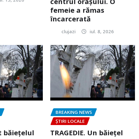
centrul orașului. O
femeie a rămas
încarcerată
clujazi
iul. 8, 2026
BREAKING NEWS
ȘTIRI LOCALE
 băiețelul
TRAGEDIE. Un băiețel