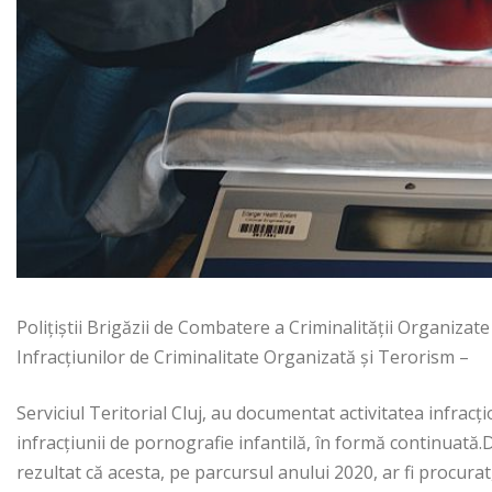
Polițiștii Brigăzii de Combatere a Criminalității Organizate
Infracțiunilor de Criminalitate Organizată și Terorism –
Serviciul Teritorial Cluj, au documentat activitatea infracț
infracțiunii de pornografie infantilă, în formă continuată
rezultat că acesta, pe parcursul anului 2020, ar fi procurat, 