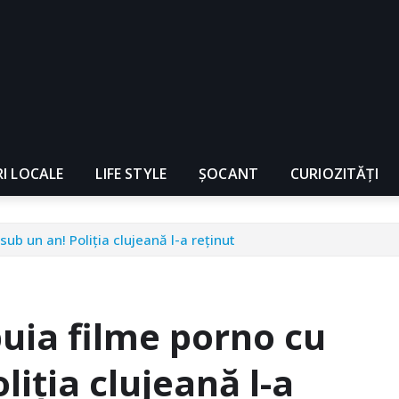
RI LOCALE
LIFE STYLE
ȘOCANT
CURIOZITĂȚI
sub un an! Poliția clujeană l-a reținut
buia filme porno cu
liția clujeană l-a