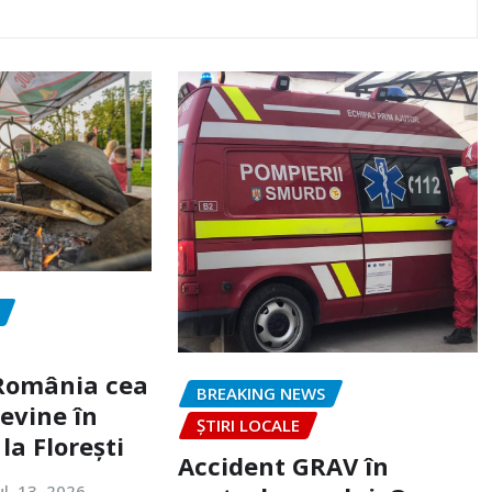
„România cea
BREAKING NEWS
evine în
ȘTIRI LOCALE
la Florești
Accident GRAV în
ul. 13, 2026