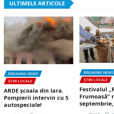
ULTIMELE ARTICOLE
BREAKING NEWS
BREAKING NEWS
ȘTIRI LOCALE
ȘTIRI LOCALE
Festivalul 
ARDE școala din Iara.
Frumoasă” r
Pompierii intervin cu 5
septembrie, 
autospeciale!
clujazi
i