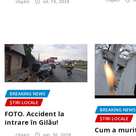
clujazi
iul. 16, 2026
BREAKING NEWS
ȘTIRI LOCALE
BREAKING NEWS
FOTO. Accident la
ȘTIRI LOCALE
intrare în Gilău!
Cum a murit
clujazi
iun. 30, 2026