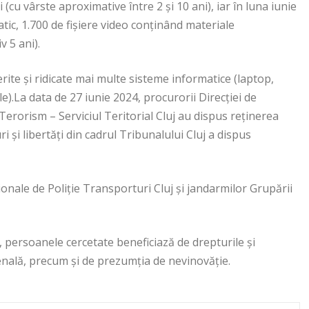
(cu vârste aproximative între 2 și 10 ani), iar în luna iunie
atic, 1.700 de fișiere video conținând materiale
v 5 ani).
rite și ridicate mai multe sisteme informatice (laptop,
).La data de 27 iunie 2024, procurorii Direcției de
Terorism – Serviciul Teritorial Cluj au dispus reținerea
i și libertăți din cadrul Tribunalului Cluj a dispus
egionale de Poliție Transporturi Cluj și jandarmilor Grupării
 persoanele cercetate beneficiază de drepturile și
nală, precum și de prezumția de nevinovăție.