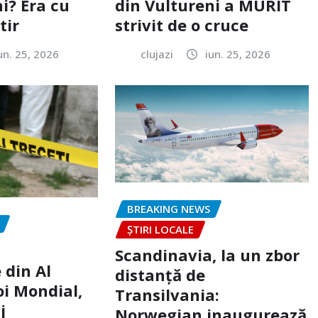
i? Era cu
din Vultureni a MURIT
tir
strivit de o cruce
un. 25, 2026
clujazi
iun. 25, 2026
BREAKING NEWS
ȘTIRI LOCALE
Scandinavia, la un zbor
 din Al
distanță de
oi Mondial,
Transilvania:
j
Norwegian inaugurează