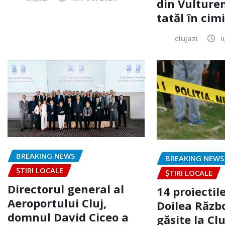
din Vulturen
tatăl în cimi
clujazi
i
BREAKING NEWS
BREAKING NEWS
ȘTIRI LOCALE
ȘTIRI LOCALE
Directorul general al
14 proiectile
Aeroportului Cluj,
Doilea Răzb
domnul David Ciceo a
găsite la Clu