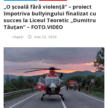
„O școală fără violență” – proiect
împotriva bullyingului finalizat cu
succes la Liceul Teoretic „Dumitru
Tăuțan” – FOTO.VIDEO
clujazi
mai 22, 2026