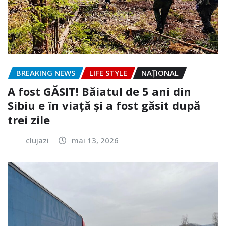
BREAKING NEWS
LIFE STYLE
NAŢIONAL
A fost GĂSIT! Băiatul de 5 ani din
Sibiu e în viață și a fost găsit după
trei zile
clujazi
mai 13, 2026