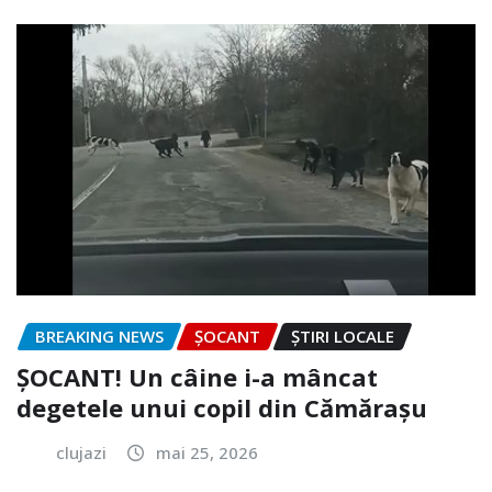
BREAKING NEWS
ȘOCANT
ȘTIRI LOCALE
ȘOCANT! Un câine i-a mâncat
degetele unui copil din Cămărașu
clujazi
mai 25, 2026