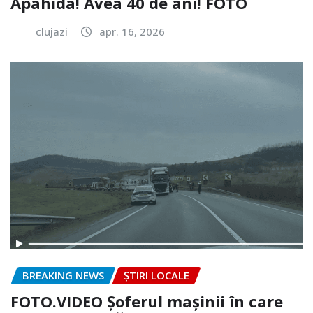
Apahida! Avea 40 de ani! FOTO
clujazi
apr. 16, 2026
BREAKING NEWS
ȘTIRI LOCALE
FOTO.VIDEO Șoferul mașinii în care