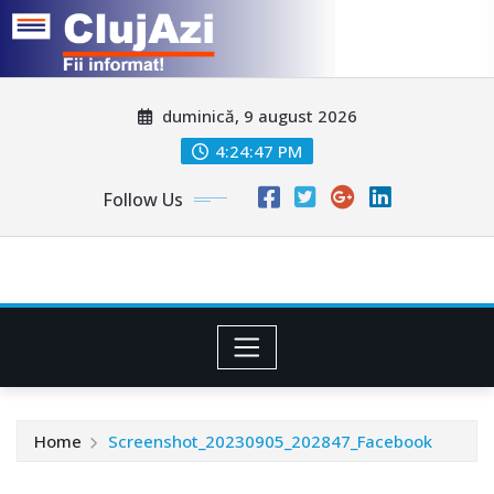
Skip
duminică, 9 august 2026
to
content
4:24:50 PM
Follow Us
Home
Screenshot_20230905_202847_Facebook