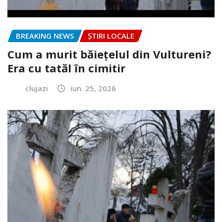
BREAKING NEWS
ȘTIRI LOCALE
Cum a murit băiețelul din Vultureni?
Era cu tatăl în cimitir
clujazi
iun. 25, 2026