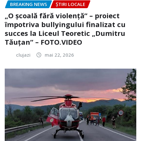
BREAKING NEWS
ȘTIRI LOCALE
„O școală fără violență” – proiect
împotriva bullyingului finalizat cu
succes la Liceul Teoretic „Dumitru
Tăuțan” – FOTO.VIDEO
clujazi
mai 22, 2026