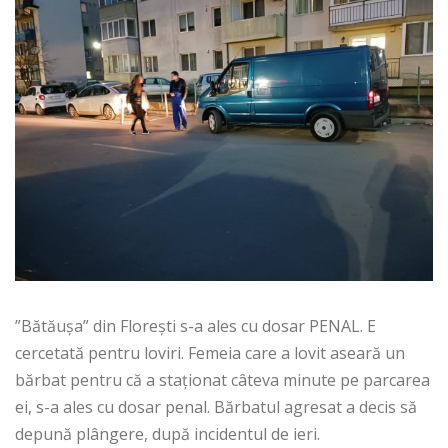
”Bătăușa” din Florești s-a ales cu dosar PENAL. E
cercetată pentru loviri. Femeia care a lovit aseară un
bărbat pentru că a staționat câteva minute pe parcarea
ei, s-a ales cu dosar penal. Bărbatul agresat a decis să
depună plângere, după incidentul de ieri.