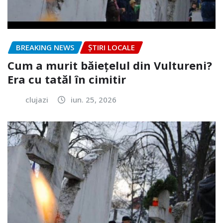
BREAKING NEWS
ȘTIRI LOCALE
Cum a murit băiețelul din Vultureni?
Era cu tatăl în cimitir
clujazi
iun. 25, 2026