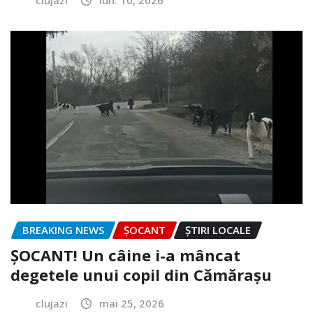
BREAKING NEWS
ȘOCANT
ȘTIRI LOCALE
ȘOCANT! Un câine i-a mâncat
degetele unui copil din Cămărașu
clujazi
mai 25, 2026