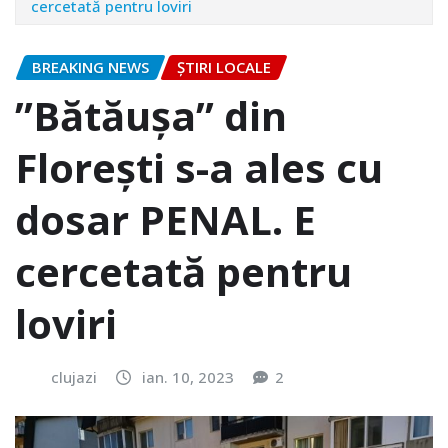
cercetată pentru loviri
BREAKING NEWS
ȘTIRI LOCALE
”Bătăușa” din
Florești s-a ales cu
dosar PENAL. E
cercetată pentru
loviri
clujazi
ian. 10, 2023
2