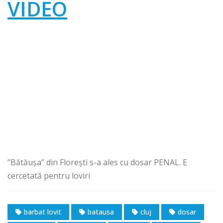
VIDEO
”Bătăușa” din Florești s-a ales cu dosar PENAL. E
cercetată pentru loviri
barbat lovit
batausa
cluj
dosar