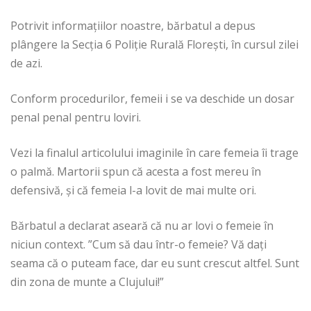
Potrivit informațiilor noastre, bărbatul a depus
plângere la Secţia 6 Poliţie Rurală Floreşti, în cursul zilei
de azi.
Conform procedurilor, femeii i se va deschide un dosar
penal penal pentru loviri.
Vezi la finalul articolului imaginile în care femeia îi trage
o palmă. Martorii spun că acesta a fost mereu în
defensivă, și că femeia l-a lovit de mai multe ori.
Bărbatul a declarat aseară că nu ar lovi o femeie în
niciun context. ”Cum să dau într-o femeie? Vă dați
seama că o puteam face, dar eu sunt crescut altfel. Sunt
din zona de munte a Clujului!”