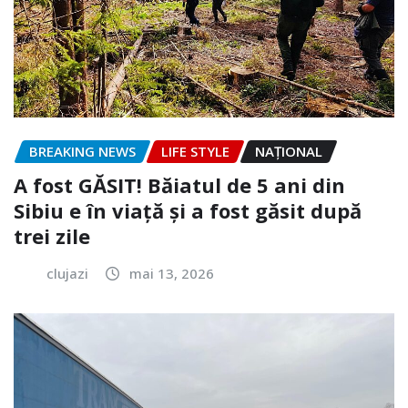
BREAKING NEWS
LIFE STYLE
NAŢIONAL
A fost GĂSIT! Băiatul de 5 ani din
Sibiu e în viață și a fost găsit după
trei zile
clujazi
mai 13, 2026