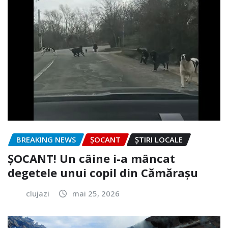
BREAKING NEWS
ȘOCANT
ȘTIRI LOCALE
ȘOCANT! Un câine i-a mâncat
degetele unui copil din Cămărașu
clujazi
mai 25, 2026