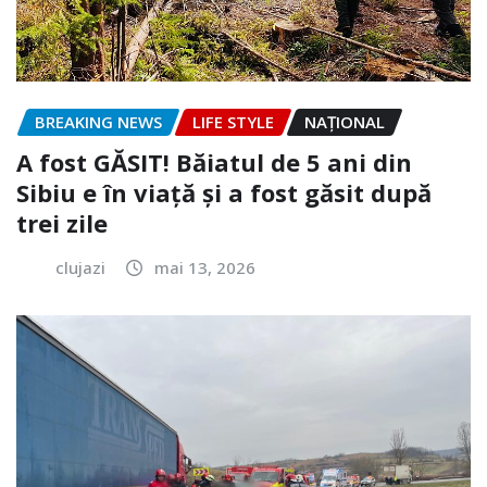
BREAKING NEWS
LIFE STYLE
NAŢIONAL
A fost GĂSIT! Băiatul de 5 ani din
Sibiu e în viață și a fost găsit după
trei zile
clujazi
mai 13, 2026