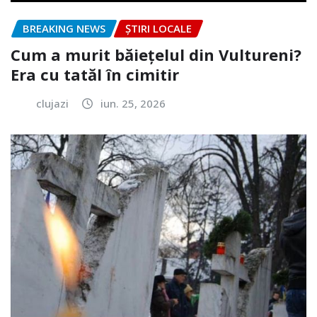
BREAKING NEWS
ȘTIRI LOCALE
Cum a murit băiețelul din Vultureni?
Era cu tatăl în cimitir
clujazi
iun. 25, 2026