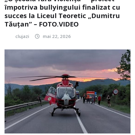
împotriva bullyingului finalizat cu
succes la Liceul Teoretic „Dumitru
Tăuțan” – FOTO.VIDEO
clujazi
mai 22, 2026