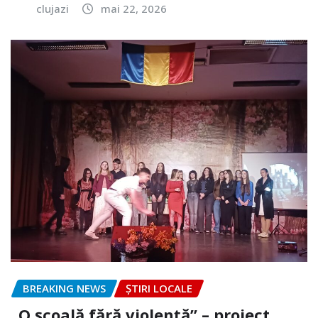
clujazi
mai 22, 2026
BREAKING NEWS
ȘTIRI LOCALE
„O școală fără violență” – proiect