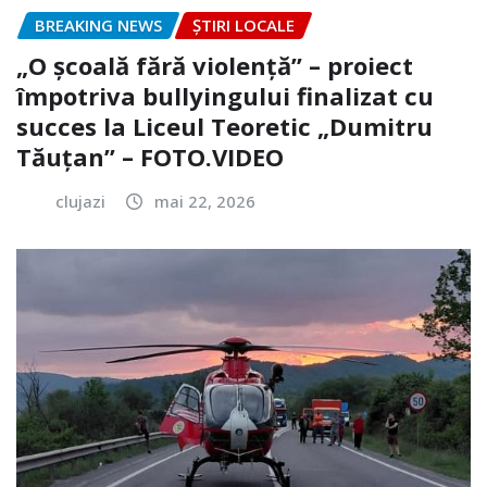
BREAKING NEWS
ȘTIRI LOCALE
„O școală fără violență” – proiect
împotriva bullyingului finalizat cu
succes la Liceul Teoretic „Dumitru
Tăuțan” – FOTO.VIDEO
clujazi
mai 22, 2026