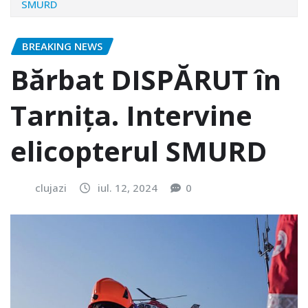
SMURD
BREAKING NEWS
Bărbat DISPĂRUT în
Tarnița. Intervine
elicopterul SMURD
clujazi
iul. 12, 2024
0