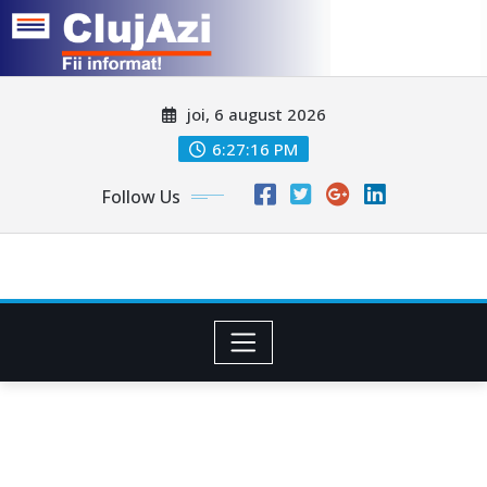
Skip
joi, 6 august 2026
to
content
6:27:19 PM
Follow Us