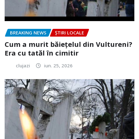
BREAKING NEWS
ȘTIRI LOCALE
Cum a murit băiețelul din Vultureni?
Era cu tatăl în cimitir
clujazi
iun. 25, 2026