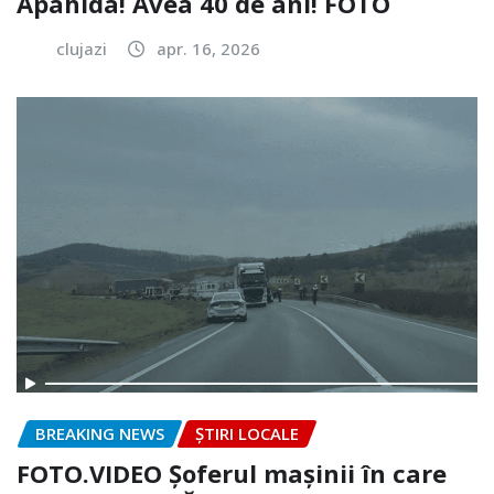
Apahida! Avea 40 de ani! FOTO
clujazi
apr. 16, 2026
BREAKING NEWS
ȘTIRI LOCALE
FOTO.VIDEO Șoferul mașinii în care