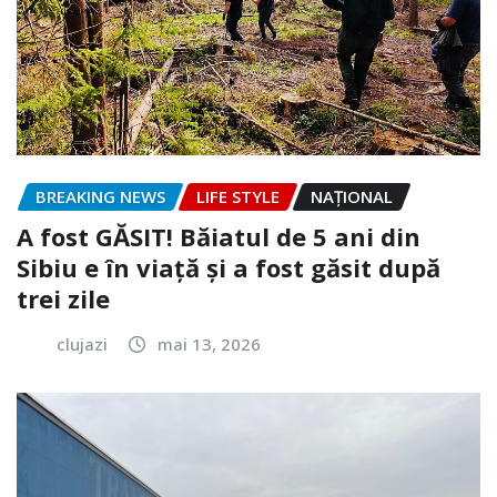
BREAKING NEWS
LIFE STYLE
NAŢIONAL
A fost GĂSIT! Băiatul de 5 ani din
Sibiu e în viață și a fost găsit după
trei zile
clujazi
mai 13, 2026