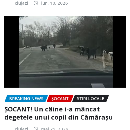
clujazi
iun. 10, 2026
BREAKING NEWS
ȘOCANT
ȘTIRI LOCALE
ȘOCANT! Un câine i-a mâncat
degetele unui copil din Cămărașu
clujazi
mai 25, 2026