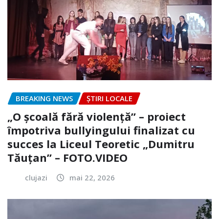
BREAKING NEWS
ȘTIRI LOCALE
„O școală fără violență” – proiect
împotriva bullyingului finalizat cu
succes la Liceul Teoretic „Dumitru
Tăuțan” – FOTO.VIDEO
clujazi
mai 22, 2026