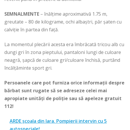
SEMNALMENTE
– înălțime aproximativă 1.75 m,
greutate – 80 de kilograme, ochi albaștri, păr șaten cu
calviție în partea din față.
La momentul plecării acesta era îmbrăcată tricou alb cu
dungi gri în zona pieptului, pantaloni lungi de culoare
neagră, șapcă de culoare gri/culoare închisă, purtând
încălțăminte sport gri.
Persoanele care pot furniza orice informaţii despre
bărbat sunt rugate să se adreseze celei mai
apropiate unităţi de poliţie sau să apeleze gratuit
112!
ARDE școala din Iara. Pompierii intervin cu 5
autospeciale!