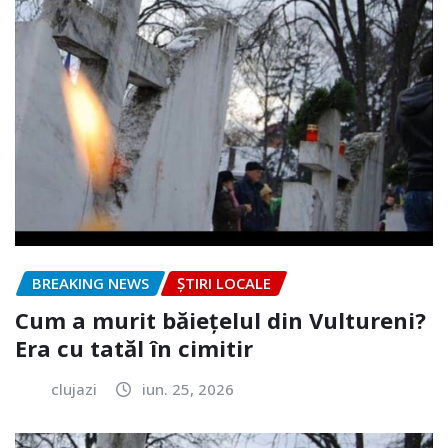
BREAKING NEWS
ȘTIRI LOCALE
Cum a murit băiețelul din Vultureni?
Era cu tatăl în cimitir
clujazi
iun. 25, 2026