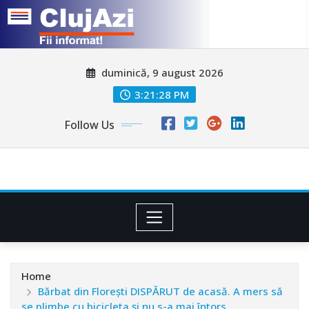
Skip
duminică, 9 august 2026
to
content
3:21:31 PM
Follow Us
Home
Bărbat din Florești DISPĂRUT de acasă. A mers să
se plimbe cu bicicleta și nu s-a mai întors