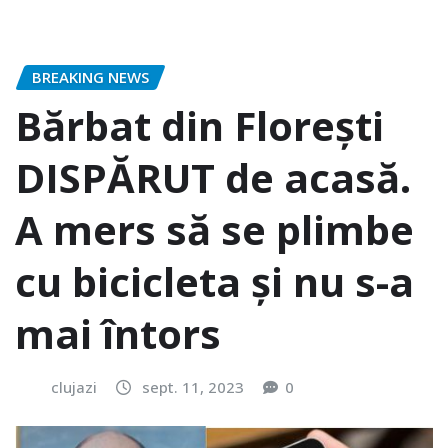
BREAKING NEWS
Bărbat din Florești
DISPĂRUT de acasă.
A mers să se plimbe
cu bicicleta și nu s-a
mai întors
clujazi
sept. 11, 2023
0