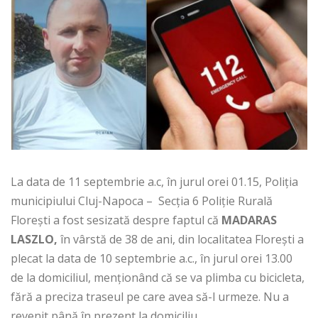
La data de 11 septembrie a.c, în jurul orei 01.15, Poliția
municipiului Cluj-Napoca – Secția 6 Poliție Rurală
Florești a fost sesizată despre faptul că
MADARAS
LASZLO,
în vârstă de 38 de ani, din localitatea Florești a
plecat la data de 10 septembrie a.c., în jurul orei 13.00
de la domiciliul, menționând că se va plimba cu bicicleta,
fără a preciza traseul pe care avea să-l urmeze. Nu a
revenit până în prezent la domiciliu.