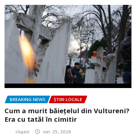
BREAKING NEWS
ȘTIRI LOCALE
Cum a murit băiețelul din Vultureni?
Era cu tatăl în cimitir
clujazi
iun. 25, 2026