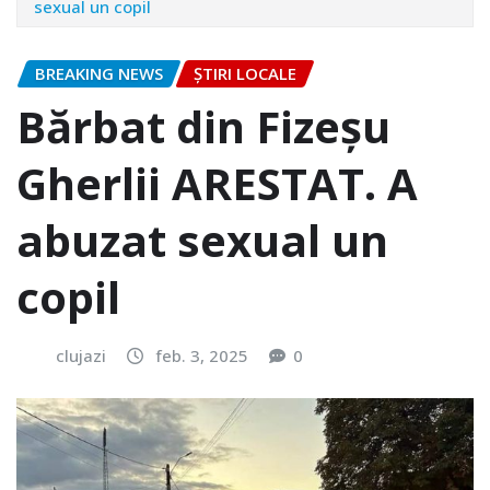
sexual un copil
BREAKING NEWS
ȘTIRI LOCALE
Bărbat din Fizeșu
Gherlii ARESTAT. A
abuzat sexual un
copil
clujazi
feb. 3, 2025
0