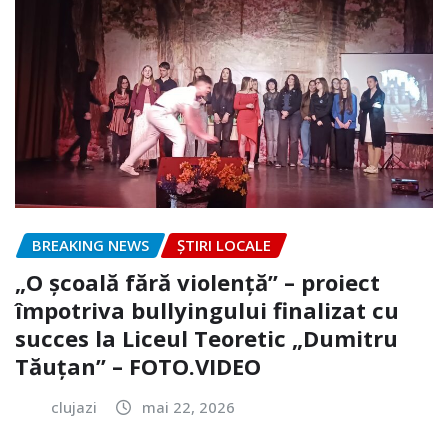
BREAKING NEWS
ȘTIRI LOCALE
„O școală fără violență” – proiect
împotriva bullyingului finalizat cu
succes la Liceul Teoretic „Dumitru
Tăuțan” – FOTO.VIDEO
clujazi
mai 22, 2026