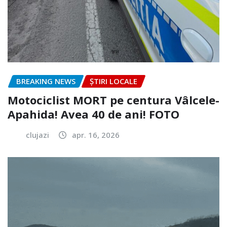
BREAKING NEWS
ȘTIRI LOCALE
Motociclist MORT pe centura Vâlcele-
Apahida! Avea 40 de ani! FOTO
clujazi
apr. 16, 2026