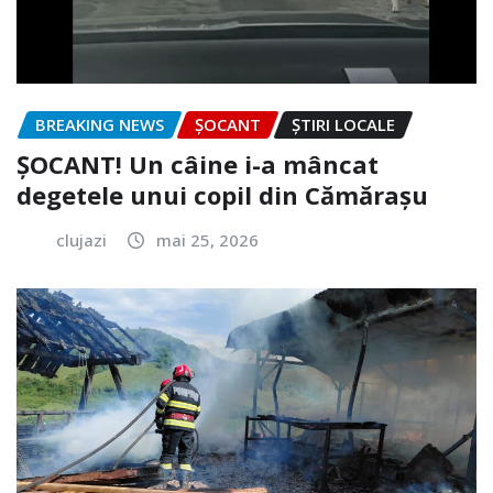
BREAKING NEWS
ȘOCANT
ȘTIRI LOCALE
ȘOCANT! Un câine i-a mâncat
degetele unui copil din Cămărașu
clujazi
mai 25, 2026