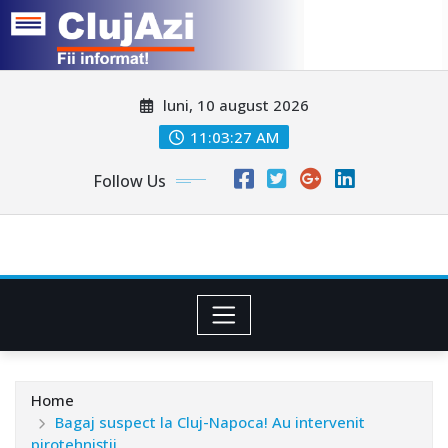
Skip
luni, 10 august 2026
to
content
11:03:29 AM
Follow Us
Home
Bagaj suspect la Cluj-Napoca! Au intervenit
pirotehniștii