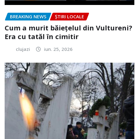
BREAKING NEWS
ȘTIRI LOCALE
Cum a murit băiețelul din Vultureni?
Era cu tatăl în cimitir
clujazi
iun. 25, 2026