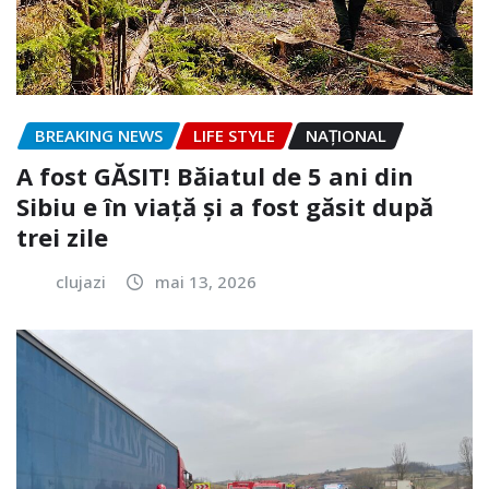
BREAKING NEWS
LIFE STYLE
NAŢIONAL
A fost GĂSIT! Băiatul de 5 ani din
Sibiu e în viață și a fost găsit după
trei zile
clujazi
mai 13, 2026