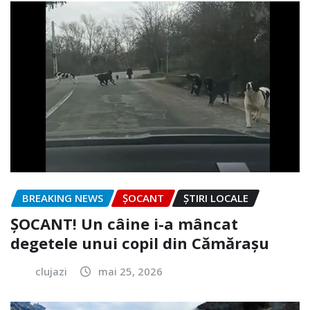
BREAKING NEWS
ȘOCANT
ȘTIRI LOCALE
ȘOCANT! Un câine i-a mâncat
degetele unui copil din Cămărașu
clujazi
mai 25, 2026