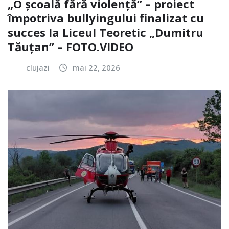
„O școală fără violență” – proiect
împotriva bullyingului finalizat cu
succes la Liceul Teoretic „Dumitru
Tăuțan” – FOTO.VIDEO
clujazi
mai 22, 2026