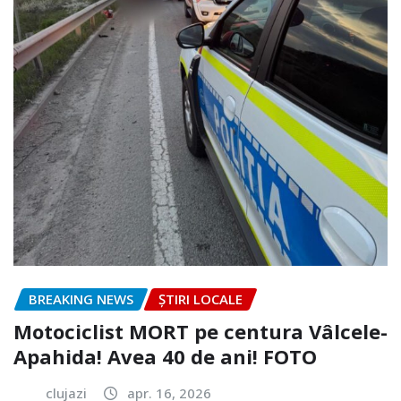
BREAKING NEWS
ȘTIRI LOCALE
Motociclist MORT pe centura Vâlcele-
Apahida! Avea 40 de ani! FOTO
clujazi
apr. 16, 2026