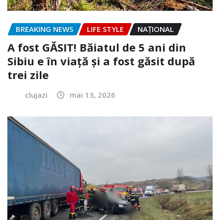
BREAKING NEWS
LIFE STYLE
NAŢIONAL
A fost GĂSIT! Băiatul de 5 ani din
Sibiu e în viață și a fost găsit după
trei zile
clujazi
mai 13, 2026