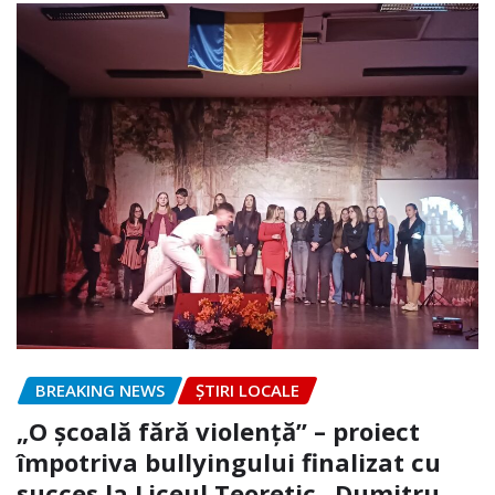
BREAKING NEWS
ȘTIRI LOCALE
„O școală fără violență” – proiect
împotriva bullyingului finalizat cu
succes la Liceul Teoretic „Dumitru