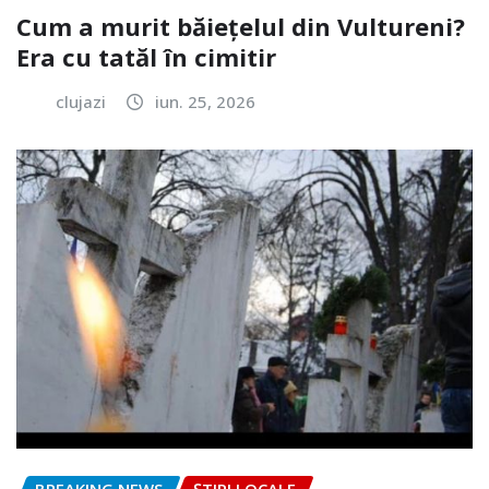
Cum a murit băiețelul din Vultureni?
Era cu tatăl în cimitir
clujazi
iun. 25, 2026