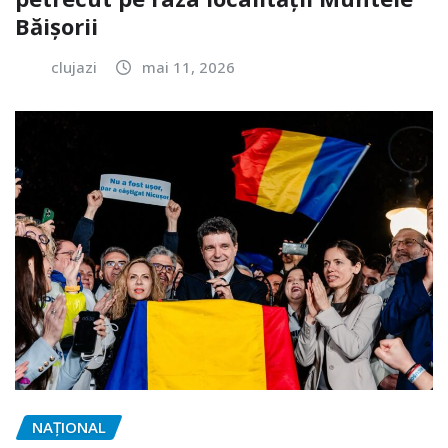
Băișorii
clujazi
mai 11, 2026
NAŢIONAL