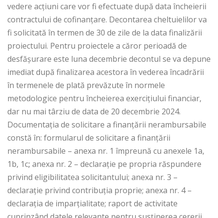
vedere acţiuni care vor fi efectuate după data încheierii
contractului de cofinanţare. Decontarea cheltuielilor va
fi solicitată în termen de 30 de zile de la data finalizării
proiectului. Pentru proiectele a căror perioadă de
desfășurare este luna decembrie decontul se va depune
imediat după finalizarea acestora în vederea încadrării
în termenele de plată prevăzute în normele
metodologice pentru încheierea exercițiului financiar,
dar nu mai târziu de data de 20 decembrie 2024.
Documentația de solicitare a finanțării nerambursabile
constă în: formularul de solicitare a finanțării
nerambursabile – anexa nr. 1 împreună cu anexele 1a,
1b, 1c
;
anexa nr. 2 – declarație pe propria răspundere
privind eligibilitatea solicitantului; anexa nr. 3 –
declarație privind contribuția proprie; anexa nr. 4 –
declarația de imparțialitate; raport de activitate
cuprinzând datele relevante pentru susţinerea cererii