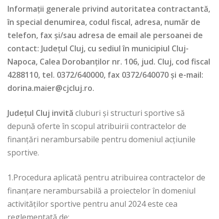
Informații generale privind autoritatea contractantă,
în special denumirea, codul fiscal, adresa, număr de
telefon, fax și/sau adresa de email ale persoanei de
contact: Județul Cluj, cu sediul în municipiul Cluj-
Napoca, Calea Dorobanților nr. 106, jud. Cluj, cod fiscal
4288110, tel. 0372/640000, fax 0372/640070 şi e-mail:
dorina.maier@cjcluj.ro
.
Județul Cluj invită
cluburi și structuri sportive să
depună oferte în scopul atribuirii contractelor de
finanțări nerambursabile pentru domeniul acțiunile
sportive.
1.Procedura aplicată pentru atribuirea contractelor de
finanțare nerambursabilă a proiectelor în domeniul
activităților sportive pentru anul 2024 este cea
reglementată de: