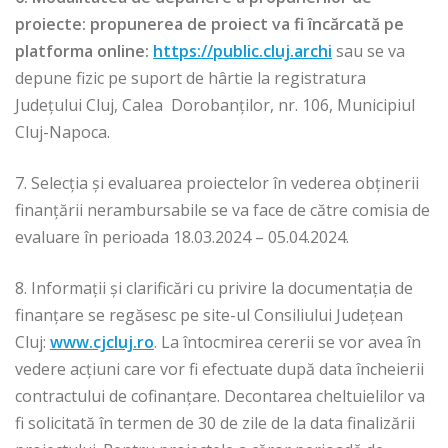
proiecte: propunerea de proiect va fi încărcată pe
platforma online:
https://public.cluj.archi
sau se va
depune fizic pe suport de hârtie la registratura
Județului Cluj, Calea Dorobanților, nr. 106, Municipiul
Cluj-Napoca.
7. Selecția și evaluarea proiectelor în vederea obținerii
finanțării nerambursabile se va face de către comisia de
evaluare în perioada 18.03.2024 – 05.04.2024.
8. Informații și clarificări cu privire la documentația de
finanțare se regăsesc pe site-ul Consiliului Județean
Cluj:
www.cjcluj.ro
. La întocmirea cererii se vor avea în
vedere acţiuni care vor fi efectuate după data încheierii
contractului de cofinanţare. Decontarea cheltuielilor va
fi solicitată în termen de 30 de zile de la data finalizării