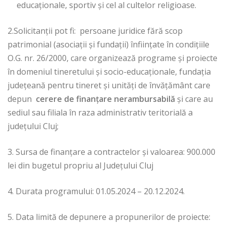
educaționale, sportiv și cel al cultelor religioase.
2.Solicitanții pot fi: persoane juridice fără scop
patrimonial (asociații și fundații) înființate în condițiile
O.G. nr. 26/2000, care organizează programe şi proiecte
în domeniul tineretului şi socio-educaţionale, fundația
județeană pentru tineret și unități de învățământ care
depun
cerere de finanțare nerambursabilă
și care au
sediul sau filiala în raza administrativ teritorială a
județului Cluj;
3. Sursa de finanțare a contractelor și valoarea: 900.000
lei din bugetul propriu al Județului Cluj
4. Durata programului: 01.05.2024 – 20.12.2024.
5. Data limită de depunere a propunerilor de proiecte: