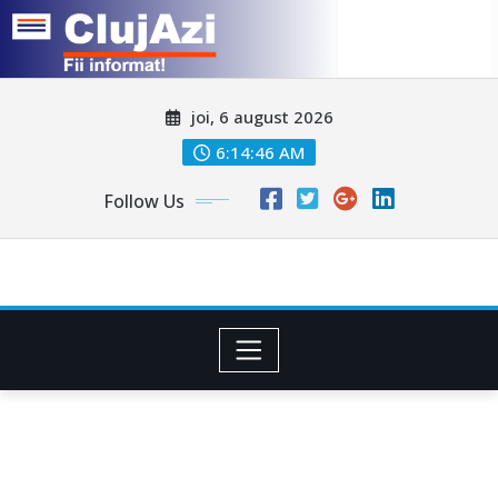
Skip
joi, 6 august 2026
to
content
6:14:47 AM
Follow Us