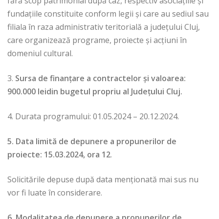
fără scop patrimonial după caz, respectiv asociațiile și
fundațiile constituite conform legii și care au sediul sau
filiala în raza administrativ teritorială a județului Cluj,
care organizează programe, proiecte și acțiuni în
domeniul cultural.
3.
Sursa de finanțare a contractelor și valoarea:
900.000 leidin bugetul propriu al Județului Cluj.
4. Durata programului: 01.05.2024 – 20.12.2024.
5. Data limită de depunere a propunerilor de
proiecte:
15.03.2024, ora 12
.
Solicitările depuse după data menţionată mai sus nu
vor fi luate în considerare.
6. Modalitatea de depunere a propunerilor de