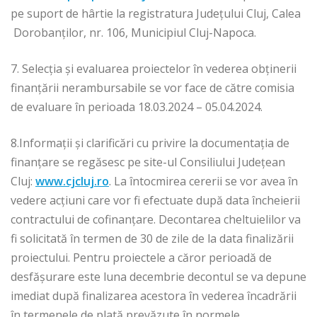
pe suport de hârtie la registratura Județului Cluj, Calea
Dorobanților, nr. 106, Municipiul Cluj-Napoca.
7. Selecția și evaluarea proiectelor în vederea obținerii
finanțării nerambursabile se vor face de către comisia
de evaluare în perioada 18.03.2024 – 05.04.2024.
8.Informații și clarificări cu privire la documentația de
finanțare se regăsesc pe site-ul Consiliului Județean
Cluj:
www.cjcluj.ro
. La întocmirea cererii se vor avea în
vedere acţiuni care vor fi efectuate după data încheierii
contractului de cofinanţare. Decontarea cheltuielilor va
fi solicitată în termen de 30 de zile de la data finalizării
proiectului. Pentru proiectele a căror perioadă de
desfășurare este luna decembrie decontul se va depune
imediat după finalizarea acestora în vederea încadrării
în termenele de plată prevăzute în normele