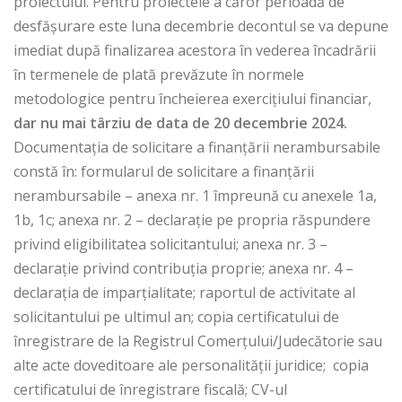
proiectului. Pentru proiectele a căror perioadă de
desfășurare este luna decembrie decontul se va depune
imediat după finalizarea acestora în vederea încadrării
în termenele de plată prevăzute în normele
metodologice pentru încheierea exercițiului financiar,
dar nu mai târziu de data de 20 decembrie 2024.
Documentația de solicitare a finanțării nerambursabile
constă în: formularul de solicitare a finanțării
nerambursabile – anexa nr. 1 împreună cu anexele 1a,
1b, 1c; anexa nr. 2 – declarație pe propria răspundere
privind eligibilitatea solicitantului; anexa nr. 3 –
declarație privind contribuția proprie; anexa nr. 4 –
declarația de imparțialitate; raportul de activitate al
solicitantului pe ultimul an; copia certificatului de
înregistrare de la Registrul Comerțului/Judecătorie sau
alte acte doveditoare ale personalității juridice; copia
certificatului de înregistrare fiscală; CV-ul