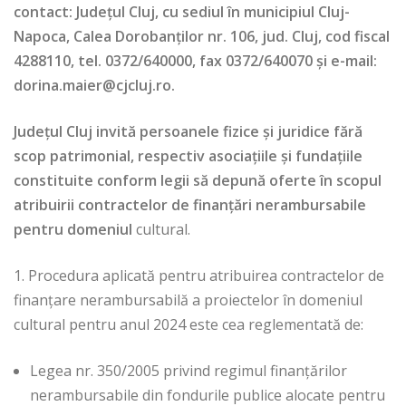
contact: Județul Cluj, cu sediul în municipiul Cluj-
Napoca, Calea Dorobanților nr. 106, jud. Cluj, cod fiscal
4288110, tel. 0372/640000, fax 0372/640070 şi e-mail:
dorina.maier@cjcluj.ro
.
Județul Cluj invită persoanele fizice și juridice fără
scop patrimonial, respectiv asociațiile și fundațiile
constituite conform legii
să depună oferte în scopul
atribuirii contractelor de finanțări nerambursabile
pentru domeniul
cultural.
1. Procedura aplicată pentru atribuirea contractelor de
finanțare nerambursabilă a proiectelor în domeniul
cultural pentru anul 2024 este cea reglementată de:
Legea nr. 350/2005 privind regimul finanțărilor
nerambursabile din fondurile publice alocate pentru