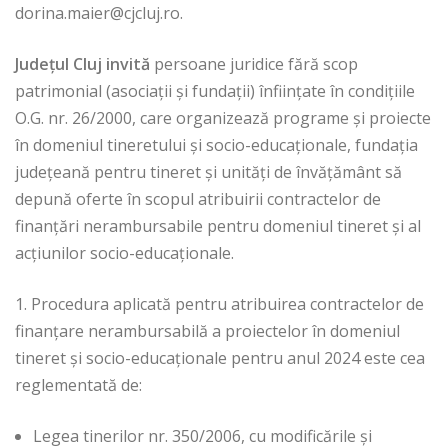
dorina.maier@cjcluj.ro
.
Județul Cluj invită
persoane juridice fără scop
patrimonial (asociații și fundații) înființate în condițiile
O.G. nr. 26/2000, care organizează programe şi proiecte
în domeniul tineretului şi socio-educaţionale, fundația
județeană pentru tineret și unități de învățământ să
depună oferte în scopul atribuirii contractelor de
finanțări nerambursabile pentru domeniul tineret și al
acțiunilor socio-educaționale.
1. Procedura aplicată pentru atribuirea contractelor de
finanțare nerambursabilă a proiectelor în domeniul
tineret și socio-educaționale pentru anul 2024 este cea
reglementată de:
Legea tinerilor nr. 350/2006, cu modificările și