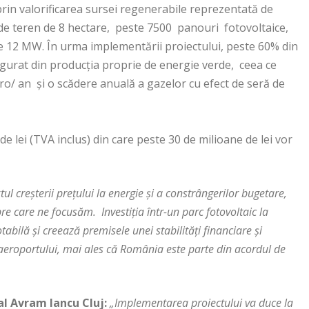
prin valorificarea sursei regenerabile reprezentată de
 de teren de 8 hectare, peste 7500 panouri fotovoltaice,
de 12 MW. În urma implementării proiectului, peste 60% din
sigurat din producția proprie de energie verde, ceea ce
o/ an și o scădere anuală a gazelor cu efect de seră de
e lei (TVA inclus) din care peste 30 de milioane de lei vor
tul creșterii prețului la energie și a constrângerilor bugetare,
e care ne focusăm. Investiția într-un parc fotovoltaic la
abilă și creează premisele unei stabilități financiare și
 aeroportului, mai ales că România este parte din acordul de
al Avram Iancu Cluj:
„Implementarea proiectului va duce la