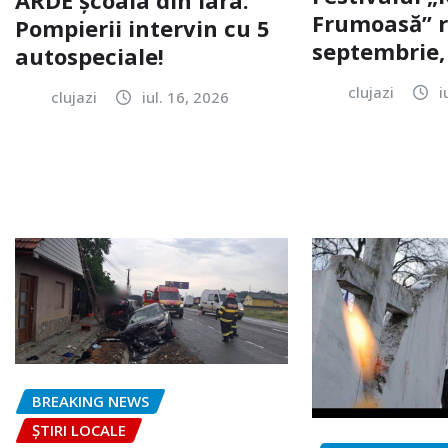
Frumoasă” r
Pompierii intervin cu 5
septembrie, 
autospeciale!
clujazi
i
clujazi
iul. 16, 2026
BREAKING NEWS
ȘTIRI LOCALE