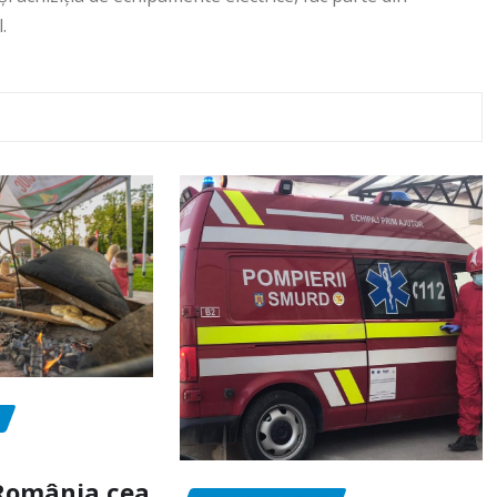
.
„România cea