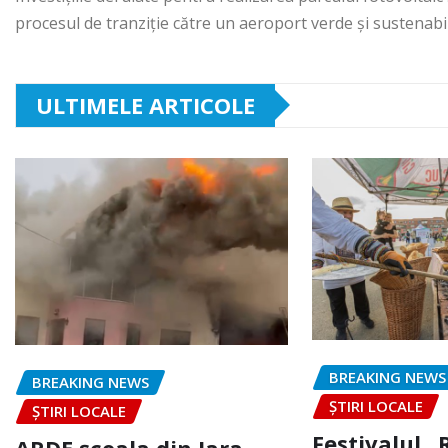
procesul de tranziție către un aeroport verde și sustenabil
ULTIMELE ARTICOLE
BREAKING NEWS
BREAKING NEWS
ȘTIRI LOCALE
ȘTIRI LOCALE
Festivalul 
ARDE școala din Iara.