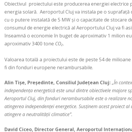
Obiectivul proiectului este producerea energiei electrice 
energia solară. Aeroportul Cluj va instala pe o suprafață
cu o putere instalată de 5 MW și o capacitate de stocare 
consumul de energie electrică al Aeroportului Cluj va fi a
înseamnă o economie în buget de aproximativ 1 milion eur
aproximativ 3400 tone
CO₂.
Valoarea totală a proiectului este de peste 54 de milioane d
fi din fonduri europene nerambursabile.
Alin Tișe, Președinte, Consiliul Județean Cluj:
„
În contex
independența energetică este unul dintre obiectivele majore spr
Aeroportul Cluj, din fonduri nerambursabile este o realizare not
atingerea independenței energetice. Susținem acest proiect al
atingere a neutralității climatice”.
David Ciceo, Director General, Aeroportul Internațion