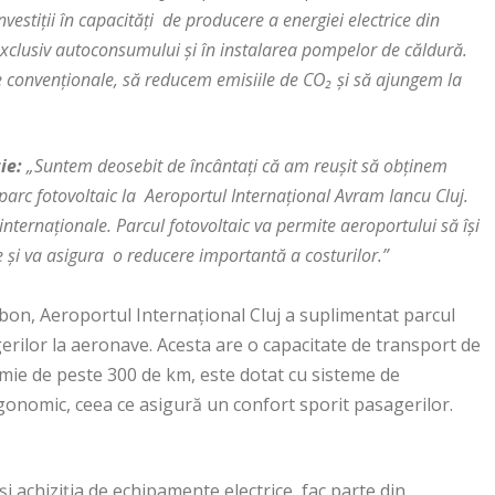
estiții în capacități de producere a energiei electrice din
 exclusiv autoconsumului și în instalarea pompelor de căldură.
convenționale, să reducem emisiile de CO₂ și să ajungem la
ție:
„Suntem deosebit de încântați că am reușit să obținem
 parc fotovoltaic la Aeroportul Internațional Avram Iancu Cluj.
internaționale. Parcul fotovoltaic va permite aeroportului să își
 și va asigura o reducere importantă a costurilor.”
rbon, Aeroportul Internațional Cluj a suplimentat parcul
erilor la aeronave. Acesta are o capacitate de transport de
mie de peste 300 de km, este dotat cu sisteme de
onomic, ceea ce asigură un confort sporit pasagerilor.
și achiziția de echipamente electrice, fac parte din