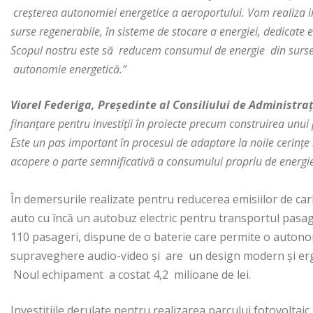
creșterea autonomiei energetice a aeroportului. Vom realiza inv
surse regenerabile, în sisteme de stocare a energiei, dedicate
Scopul nostru este să
reducem consumul de energie din surse 
autonomie energetică.”
Viorel Federiga, Președinte al Consiliului de Administra
finanțare pentru investiții în proiecte precum construirea unui
Este un pas important în procesul de adaptare la noile cerințe 
acopere o parte semnificativă a consumului propriu de energie
În demersurile realizate pentru reducerea emisiilor de ca
auto cu încă un autobuz electric pentru transportul pasag
110 pasageri, dispune de o baterie care permite o autono
supraveghere audio-video și are un design modern și erg
Noul echipament a costat 4,2 milioane de lei.
Investițiile derulate pentru realizarea parcului fotovoltaic 