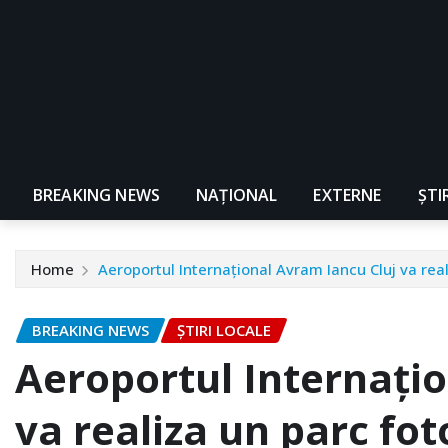
BREAKING NEWS
NAŢIONAL
EXTERNE
ȘTI
Home
Aeroportul Internațional Avram Iancu Cluj va rea
BREAKING NEWS
ȘTIRI LOCALE
Aeroportul Internați
va realiza un parc fot