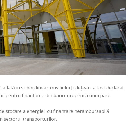
aflată în subordinea Consiliului Județean, a fost declarat
urii pentru finanțarea din bani europeni a unui parc
ți de stocare a energiei cu finanțare nerambursabilă
în sectorul transporturilor
.