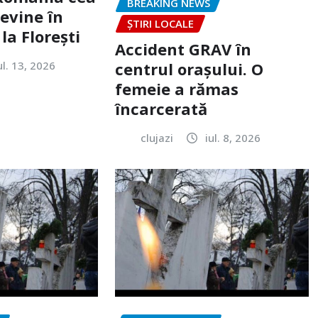
BREAKING NEWS
evine în
ȘTIRI LOCALE
la Florești
Accident GRAV în
ul. 13, 2026
centrul orașului. O
femeie a rămas
încarcerată
clujazi
iul. 8, 2026