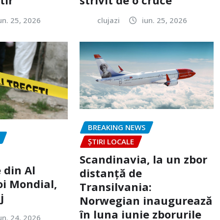
un. 25, 2026
clujazi
iun. 25, 2026
BREAKING NEWS
ȘTIRI LOCALE
Scandinavia, la un zbor
 din Al
distanță de
oi Mondial,
Transilvania:
j
Norwegian inaugurează
în luna iunie zborurile
un. 24, 2026