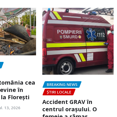
„România cea
BREAKING NEWS
evine în
ȘTIRI LOCALE
la Florești
Accident GRAV în
ul. 13, 2026
centrul orașului. O
femeie a rămas