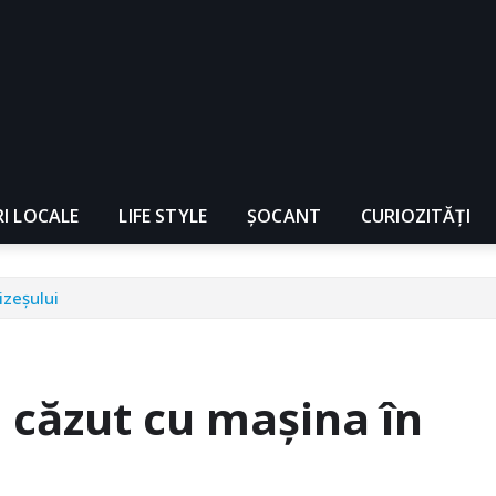
RI LOCALE
LIFE STYLE
ȘOCANT
CURIOZITĂȚI
izeșului
u căzut cu mașina în