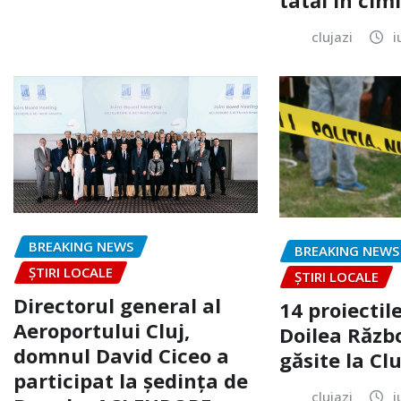
clujazi
i
BREAKING NEWS
BREAKING NEWS
ȘTIRI LOCALE
ȘTIRI LOCALE
Directorul general al
14 proiectile
Aeroportului Cluj,
Doilea Răzb
domnul David Ciceo a
găsite la Clu
participat la ședința de
clujazi
i