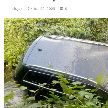
clujazi
iul. 22, 2023
0