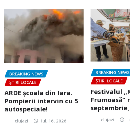
BREAKING NEWS
BREAKING NEWS
ȘTIRI LOCALE
ȘTIRI LOCALE
Festivalul 
ARDE școala din Iara.
Frumoasă” r
Pompierii intervin cu 5
septembrie, 
autospeciale!
clujazi
i
clujazi
iul. 16, 2026