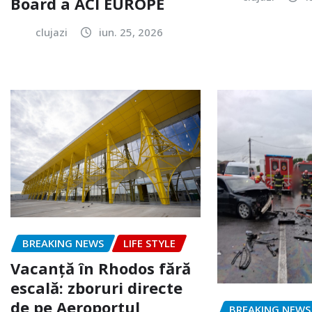
Board a ACI EUROPE
clujazi
iun. 25, 2026
BREAKING NEWS
LIFE STYLE
Vacanță în Rhodos fără
escală: zboruri directe
de pe Aeroportul
BREAKING NEWS