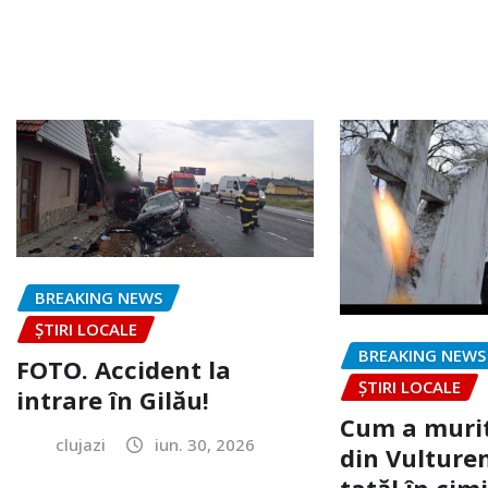
BREAKING NEWS
ȘTIRI LOCALE
BREAKING NEWS
FOTO. Accident la
ȘTIRI LOCALE
intrare în Gilău!
Cum a murit
clujazi
iun. 30, 2026
din Vulturen
tatăl în cimi