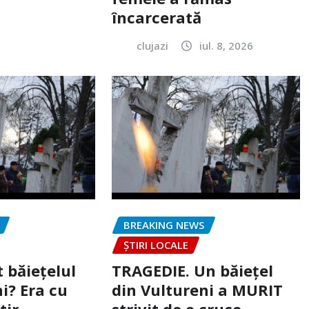
încarcerată
clujazi
iul. 8, 2026
BREAKING NEWS
ȘTIRI LOCALE
 băiețelul
TRAGEDIE. Un băiețel
i? Era cu
din Vultureni a MURIT
tir
strivit de o cruce