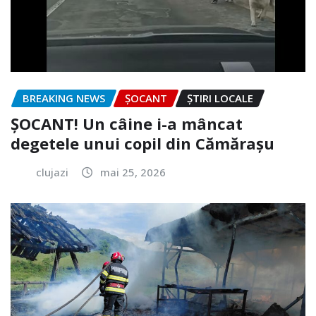
BREAKING NEWS
ȘOCANT
ȘTIRI LOCALE
ȘOCANT! Un câine i-a mâncat
degetele unui copil din Cămărașu
clujazi
mai 25, 2026