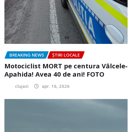
BREAKING NEWS
ȘTIRI LOCALE
Motociclist MORT pe centura Vâlcele-
Apahida! Avea 40 de ani! FOTO
clujazi
apr. 16, 2026