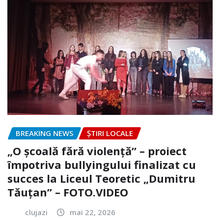
BREAKING NEWS
ȘTIRI LOCALE
„O școală fără violență” – proiect
împotriva bullyingului finalizat cu
succes la Liceul Teoretic „Dumitru
Tăuțan” – FOTO.VIDEO
clujazi
mai 22, 2026