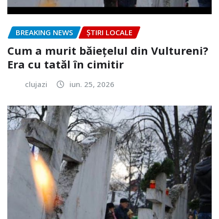
BREAKING NEWS
ȘTIRI LOCALE
Cum a murit băiețelul din Vultureni?
Era cu tatăl în cimitir
clujazi
iun. 25, 2026