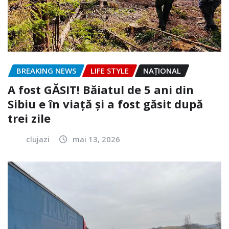
BREAKING NEWS
LIFE STYLE
NAŢIONAL
A fost GĂSIT! Băiatul de 5 ani din
Sibiu e în viață și a fost găsit după
trei zile
clujazi
mai 13, 2026