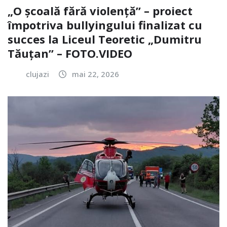
„O școală fără violență” – proiect
împotriva bullyingului finalizat cu
succes la Liceul Teoretic „Dumitru
Tăuțan” – FOTO.VIDEO
clujazi
mai 22, 2026