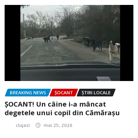
BREAKING NEWS
ȘOCANT
ȘTIRI LOCALE
ȘOCANT! Un câine i-a mâncat
degetele unui copil din Cămărașu
clujazi
mai 25, 2026