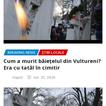
BREAKING NEWS
ȘTIRI LOCALE
Cum a murit băiețelul din Vultureni?
Era cu tatăl în cimitir
clujazi
iun. 25, 2026