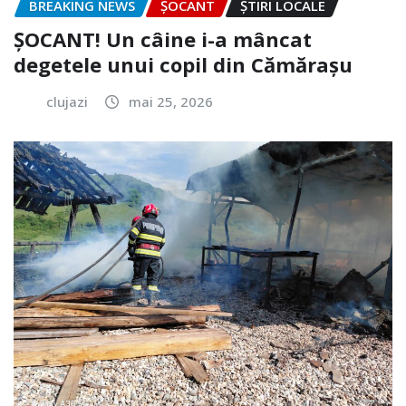
BREAKING NEWS
ȘOCANT
ȘTIRI LOCALE
ȘOCANT! Un câine i-a mâncat
degetele unui copil din Cămărașu
clujazi
mai 25, 2026