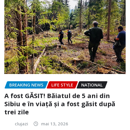
BREAKING NEWS
LIFE STYLE
NAŢIONAL
A fost GĂSIT! Băiatul de 5 ani din
Sibiu e în viață și a fost găsit după
trei zile
clujazi
mai 13, 2026