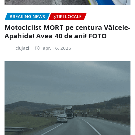
BREAKING NEWS
ȘTIRI LOCALE
Motociclist MORT pe centura Vâlcele-
Apahida! Avea 40 de ani! FOTO
clujazi
apr. 16, 2026