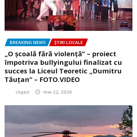
BREAKING NEWS
ȘTIRI LOCALE
„O școală fără violență” – proiect
împotriva bullyingului finalizat cu
succes la Liceul Teoretic „Dumitru
Tăuțan” – FOTO.VIDEO
clujazi
mai 22, 2026