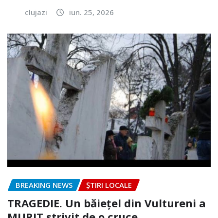
clujazi
iun. 25, 2026
BREAKING NEWS
ȘTIRI LOCALE
TRAGEDIE. Un băiețel din Vultureni a
MURIT strivit de o cruce