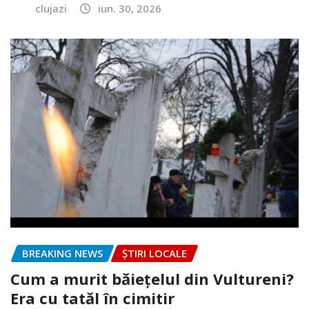
clujazi
iun. 30, 2026
BREAKING NEWS
ȘTIRI LOCALE
Cum a murit băiețelul din Vultureni?
Era cu tatăl în cimitir