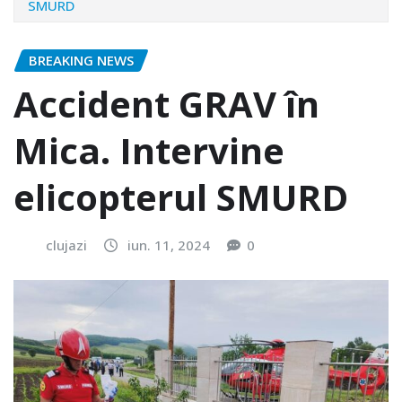
SMURD
BREAKING NEWS
Accident GRAV în
Mica. Intervine
elicopterul SMURD
clujazi
iun. 11, 2024
0