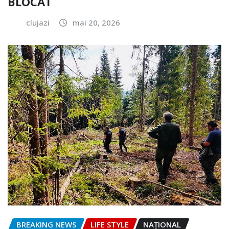
BLOCAT
clujazi
mai 20, 2026
BREAKING NEWS
LIFE STYLE
NAŢIONAL