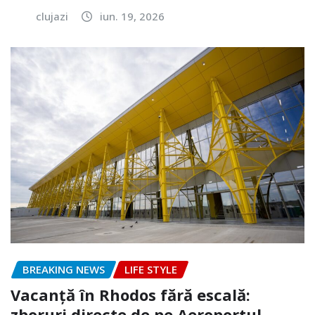
clujazi
iun. 19, 2026
BREAKING NEWS
LIFE STYLE
Vacanță în Rhodos fără escală:
zboruri directe de pe Aeroportul