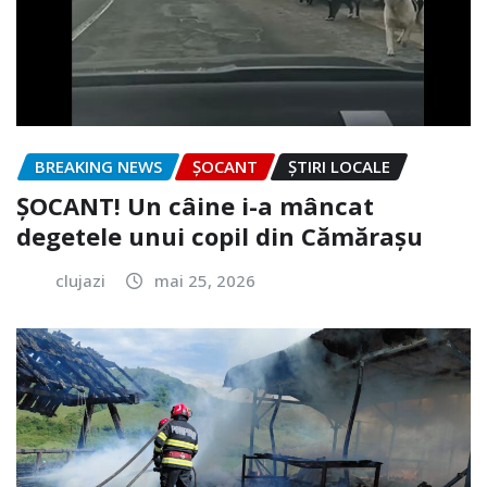
BREAKING NEWS
ȘOCANT
ȘTIRI LOCALE
ȘOCANT! Un câine i-a mâncat
degetele unui copil din Cămărașu
clujazi
mai 25, 2026