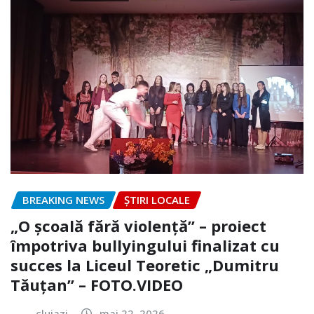
BREAKING NEWS
ȘTIRI LOCALE
„O școală fără violență” – proiect
împotriva bullyingului finalizat cu
succes la Liceul Teoretic „Dumitru
Tăuțan” – FOTO.VIDEO
clujazi
mai 22, 2026