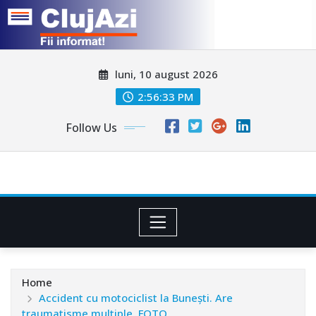
Skip
luni, 10 august 2026
to
content
2:56:35 PM
Follow Us
Home
Accident cu motociclist la Bunești. Are
traumatisme multiple. FOTO