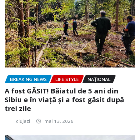
BREAKING NEWS
LIFE STYLE
NAŢIONAL
A fost GĂSIT! Băiatul de 5 ani din
Sibiu e în viață și a fost găsit după
trei zile
clujazi
mai 13, 2026