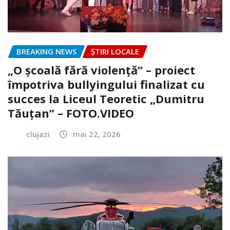
BREAKING NEWS
ȘTIRI LOCALE
„O școală fără violență” – proiect
împotriva bullyingului finalizat cu
succes la Liceul Teoretic „Dumitru
Tăuțan” – FOTO.VIDEO
clujazi
mai 22, 2026