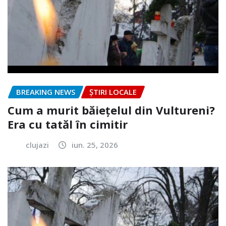
BREAKING NEWS
ȘTIRI LOCALE
Cum a murit băiețelul din Vultureni?
Era cu tatăl în cimitir
clujazi
iun. 25, 2026