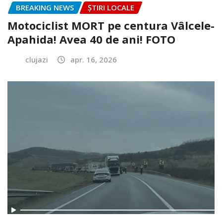
BREAKING NEWS
ȘTIRI LOCALE
Motociclist MORT pe centura Vâlcele-
Apahida! Avea 40 de ani! FOTO
clujazi
apr. 16, 2026