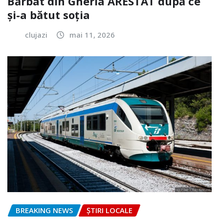
Bărbat din Gherla ARESTAT după ce
și-a bătut soția
clujazi
mai 11, 2026
BREAKING NEWS
ȘTIRI LOCALE