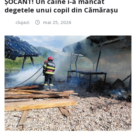
ȘOCANT! Un câine i-a mâncat
degetele unui copil din Cămărașu
clujazi
mai 25, 2026