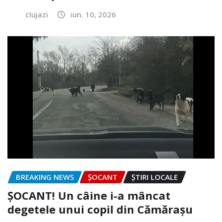
clujazi
iun. 10, 2026
BREAKING NEWS
ȘOCANT
ȘTIRI LOCALE
ȘOCANT! Un câine i-a mâncat
degetele unui copil din Cămărașu