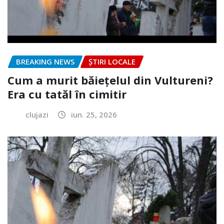
BREAKING NEWS
ȘTIRI LOCALE
Cum a murit băiețelul din Vultureni?
Era cu tatăl în cimitir
clujazi
iun. 25, 2026