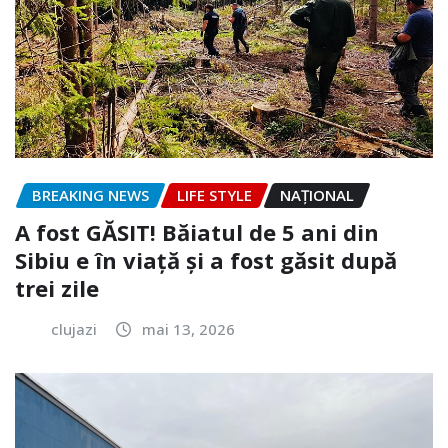
BREAKING NEWS
LIFE STYLE
NAŢIONAL
A fost GĂSIT! Băiatul de 5 ani din
Sibiu e în viață și a fost găsit după
trei zile
clujazi
mai 13, 2026