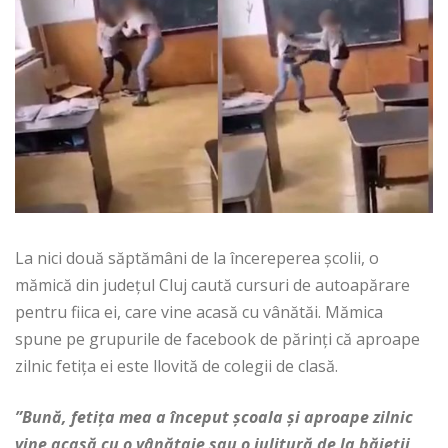
La nici două săptămâni de la încereperea școlii, o
mămică din județul Cluj caută cursuri de autoapărare
pentru fiica ei, care vine acasă cu vânătăi. Mămica
spune pe grupurile de facebook de părinți că aproape
zilnic fetița ei este llovită de colegii de clasă.
”Bună, fetița mea a început școala și aproape zilnic
vine acasă cu o vânătaie sau o julitură de la băieții