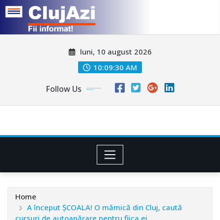
Skip
luni, 10 august 2026
to
content
10:09:32 AM
Follow Us
Home
A început ȘCOALA! O mămică din Cluj, caută
cursuri de autoapărare pentru fiica ei