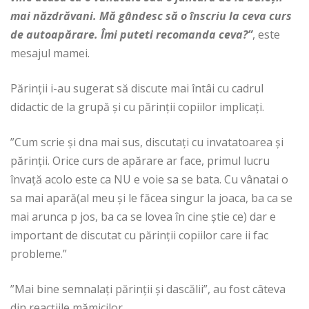
mai năzdrăvani. Mă gândesc să o înscriu la ceva curs
de autoapărare. Îmi puteti recomanda ceva?”
, este
mesajul mamei.
Părinții i-au sugerat să discute mai întâi cu cadrul
didactic de la grupă și cu părinții copiilor implicați.
”Cum scrie și dna mai sus, discutați cu invatatoarea și
părinții. Orice curs de apărare ar face, primul lucru
învață acolo este ca NU e voie sa se bata. Cu vânatai o
sa mai apară(al meu și le făcea singur la joaca, ba ca se
mai arunca p jos, ba ca se lovea în cine știe ce) dar e
important de discutat cu părinții copiilor care ii fac
probleme.”
”Mai bine semnalați părinții și dascălii”, au fost câteva
din reacțiile mămicilor.