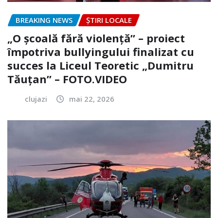
BREAKING NEWS
ȘTIRI LOCALE
„O școală fără violență” – proiect
împotriva bullyingului finalizat cu
succes la Liceul Teoretic „Dumitru
Tăuțan” – FOTO.VIDEO
clujazi
mai 22, 2026