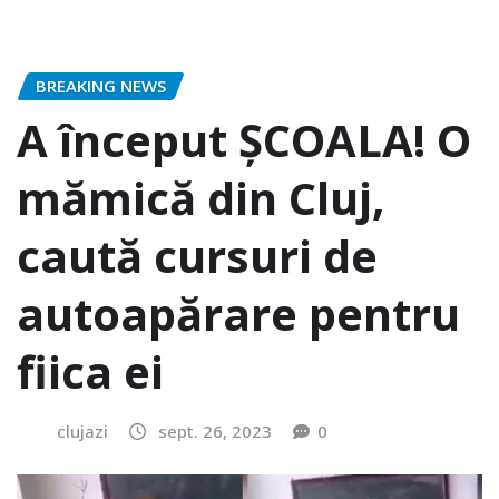
BREAKING NEWS
A început ȘCOALA! O
mămică din Cluj,
caută cursuri de
autoapărare pentru
fiica ei
clujazi
sept. 26, 2023
0