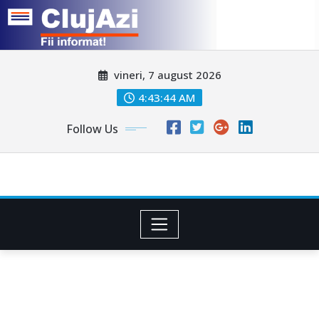
Skip
vineri, 7 august 2026
to
content
4:43:47 AM
Follow Us