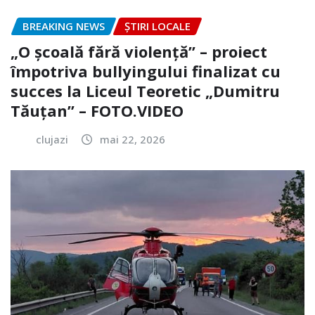
BREAKING NEWS
ȘTIRI LOCALE
„O școală fără violență” – proiect
împotriva bullyingului finalizat cu
succes la Liceul Teoretic „Dumitru
Tăuțan” – FOTO.VIDEO
clujazi
mai 22, 2026