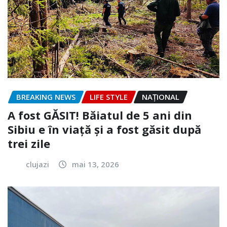
BREAKING NEWS
LIFE STYLE
NAŢIONAL
A fost GĂSIT! Băiatul de 5 ani din
Sibiu e în viață și a fost găsit după
trei zile
clujazi
mai 13, 2026