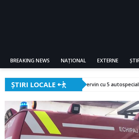
BREAKING NEWS
NAŢIONAL
EXTERNE
ȘTI
ȘTIRI LOCALE
. Pompierii intervin cu 5 autospeciale!
Festivalu