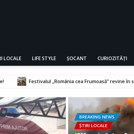
RI LOCALE
LIFE STYLE
ȘOCANT
CURIOZITĂȚI
l „România cea Frumoasă” revine în septembrie, la Florești
BREAKING NEWS
ȘTIRI LOCALE