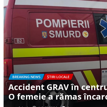
BREAKING NEWS
ȘTIRI LOCALE
FOTO. Accident la intrar
clujazi
iun. 30, 2026
0