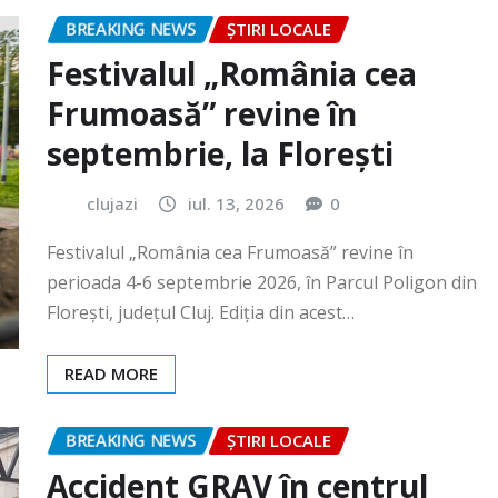
Frumoasă” revine în
septembrie, la Florești
clujazi
iul. 13, 2026
0
Festivalul „România cea Frumoasă” revine în
perioada 4-6 septembrie 2026, în Parcul Poligon din
Floreşti, județul Cluj. Ediția din acest…
READ MORE
BREAKING NEWS
ȘTIRI LOCALE
Accident GRAV în centrul
orașului. O femeie a rămas
încarcerată