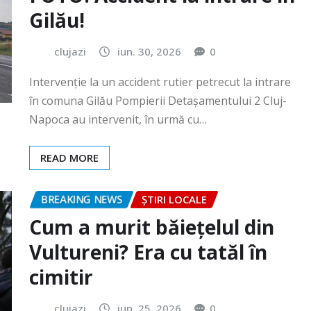
Intervenție la un accident rutier petrecut la intrare
în comuna Gilău Pompierii Detașamentului 2 Cluj-
Napoca au intervenit, în urmă cu…
READ MORE
BREAKING NEWS
ȘTIRI LOCALE
Cum a murit băiețelul din
Vultureni? Era cu tatăl în
cimitir
clujazi
iun. 25, 2026
0
În data de 25 iunie a.c., în jurul orei 18:40, Secția 7
Poliție Rurală Gherla a fost sesizată cu privire…