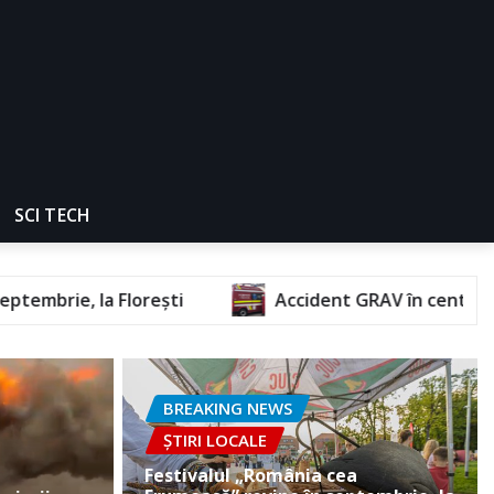
SCI TECH
Accident GRAV în centrul orașului. O femeie a 
BREAKING NEWS
ȘTIRI LOCALE
Festivalul „România cea