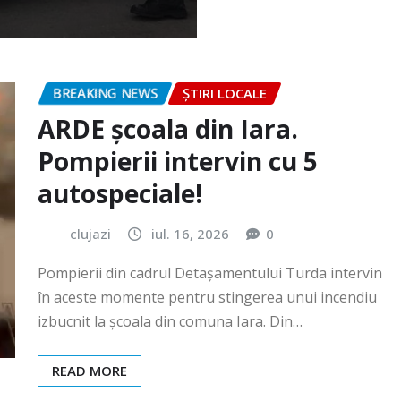
BREAKING NEWS
ȘTIRI LOCALE
ARDE școala din Iara.
Pompierii intervin cu 5
autospeciale!
clujazi
iul. 16, 2026
0
Pompierii din cadrul Detașamentului Turda intervin
în aceste momente pentru stingerea unui incendiu
izbucnit la școala din comuna Iara. Din…
READ MORE
BREAKING NEWS
ȘTIRI LOCALE
Festivalul „România cea