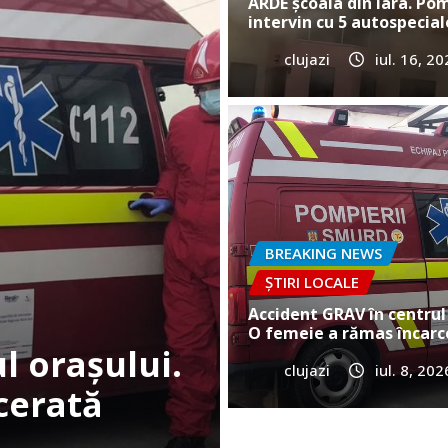
ARDE școala din Iara. Pom
intervin cu 5 autospecial
clujazi
iul. 16, 2
BREAKING NEWS
ȘTIRI
Cum a murit
e în Gilău!
Vultureni? E
BREAKING NEWS
ȘTIRI LOCALE
clujazi
iun. 25, 20
Accident GRAV în centrul 
O femeie a rămas încarc
clujazi
iul. 8, 202