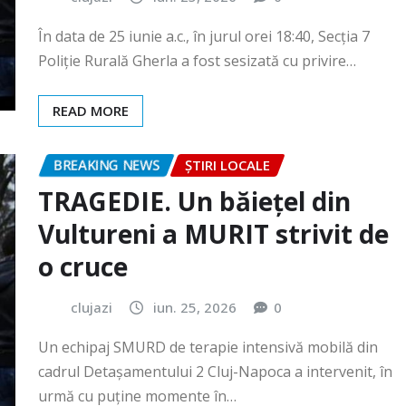
READ MORE
BREAKING NEWS
ȘTIRI LOCALE
TRAGEDIE. Un băiețel din
Vultureni a MURIT strivit de
o cruce
clujazi
iun. 25, 2026
0
Un echipaj SMURD de terapie intensivă mobilă din
cadrul Detașamentului 2 Cluj-Napoca a intervenit, în
urmă cu puține momente în…
READ MORE