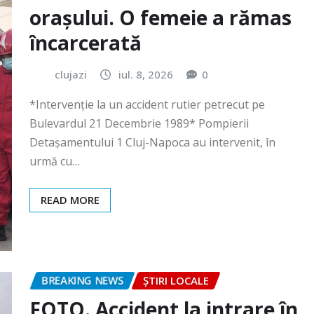
clujazi
iul. 8, 2026
0
*Intervenție la un accident rutier petrecut pe
Bulevardul 21 Decembrie 1989* Pompierii
Detașamentului 1 Cluj-Napoca au intervenit, în
urmă cu…
READ MORE
BREAKING NEWS
ȘTIRI LOCALE
FOTO. Accident la intrare în
Gilău!
clujazi
iun. 30, 2026
0