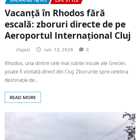
BREAKING NEWS
LIFE STYLE
Vacanță în Rhodos fără
escală: zboruri directe de pe
Aeroportul Internațional Cluj
clujazi
iun. 13, 2026
0
Rhodos, una dintre cele mai iubite insule ale Greciei,
poate fi vizitată direct din Cluj. Zborurile spre celebra
destinație de…
READ MORE