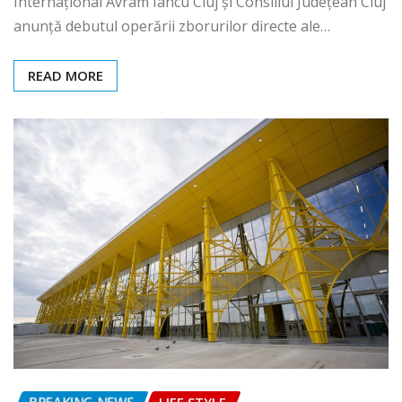
Internațional Avram Iancu Cluj și Consiliul Județean Cluj
anunță debutul operării zborurilor directe ale…
READ MORE