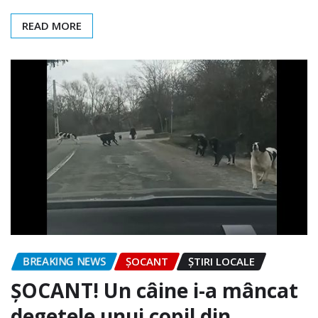
READ MORE
BREAKING NEWS
ȘOCANT
ȘTIRI LOCALE
ȘOCANT! Un câine i-a mâncat
degetele unui copil din