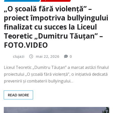
„O școală fără violență” –
proiect împotriva bullyingului
finalizat cu succes la Liceul
Teoretic „Dumitru Tăuțan” –
FOTO.VIDEO
clujazi
mai 22, 2026
0
Liceul Teoretic „Dumitru Tăuțan” a marcat astăzi finalul
proiectului „O școală fără violență”, o inițiativă dedicată
prevenirii și combaterii bullyingului…
READ MORE