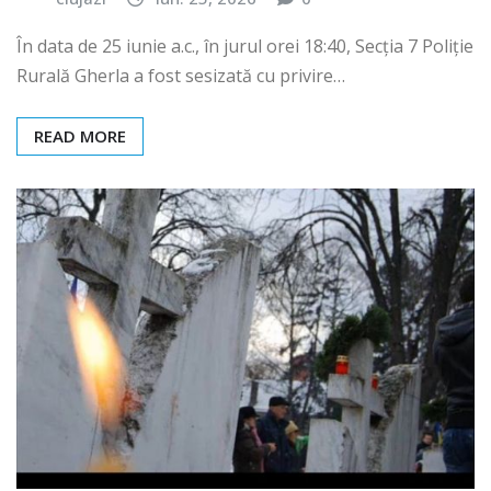
În data de 25 iunie a.c., în jurul orei 18:40, Secția 7 Poliție
Rurală Gherla a fost sesizată cu privire…
READ MORE