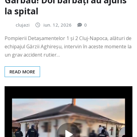
Gârbău! Doi bărbați au ajuns
la spital
clujazi
iun. 12, 2026
0
Pompierii Detașamentelor 1 și 2 Cluj-Napoca, alături de
echipajul Gărzii Aghireșu, intervin în aceste momente la
un grav accident rutier…
READ MORE