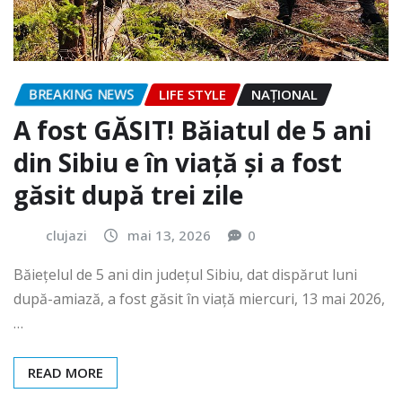
BREAKING NEWS
LIFE STYLE
NAŢIONAL
A fost GĂSIT! Băiatul de 5 ani
din Sibiu e în viață și a fost
găsit după trei zile
clujazi
mai 13, 2026
0
Băiețelul de 5 ani din județul Sibiu, dat dispărut luni
după-amiază, a fost găsit în viață miercuri, 13 mai 2026,
…
READ MORE