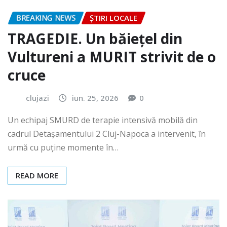
BREAKING NEWS
ȘTIRI LOCALE
TRAGEDIE. Un băiețel din
Vultureni a MURIT strivit de o
cruce
clujazi
iun. 25, 2026
0
Un echipaj SMURD de terapie intensivă mobilă din
cadrul Detașamentului 2 Cluj-Napoca a intervenit, în
urmă cu puține momente în…
READ MORE