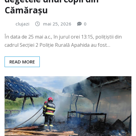
Cămărașu
clujazi
mai 25, 2026
0
În data de 25 mai a.c., în jurul orei 13:15, polițiștii din
cadrul Secției 2 Poliție Rurală Apahida au fost…
READ MORE