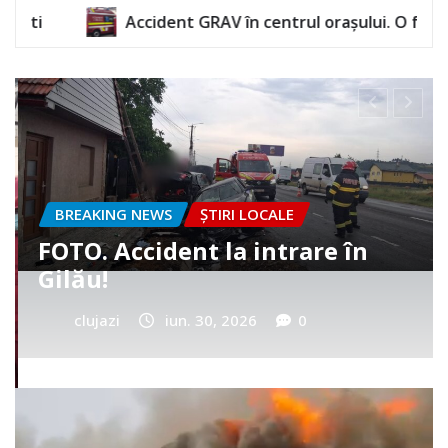
 GRAV în centrul orașului. O femeie a rămas încarcerată
BREAKING NEWS
ȘTIRI LOCALE
Cum a murit băiețelul din
Vultureni? Era cu tatăl în
cimitir
clujazi
iun. 25, 2026
0