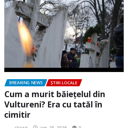
BREAKING NEWS
ȘTIRI LOCALE
Cum a murit băiețelul din
Vultureni? Era cu tatăl în
cimitir
clujazi
iun. 25, 2026
0