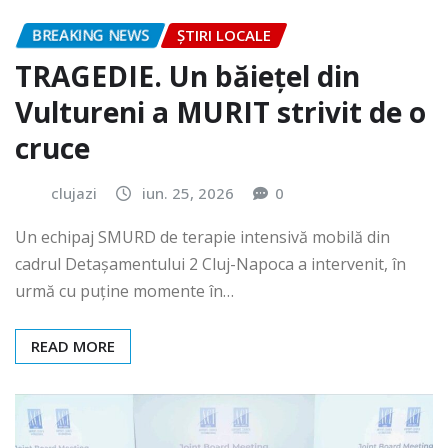
BREAKING NEWS
ȘTIRI LOCALE
TRAGEDIE. Un băiețel din
Vultureni a MURIT strivit de o
cruce
clujazi
iun. 25, 2026
0
Un echipaj SMURD de terapie intensivă mobilă din
cadrul Detașamentului 2 Cluj-Napoca a intervenit, în
urmă cu puține momente în…
READ MORE