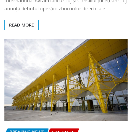
Internațional Avram Iancu Cluj și Consiliul Județean Cluj
anunță debutul operării zborurilor directe ale…
READ MORE