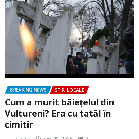
BREAKING NEWS
ȘTIRI LOCALE
Cum a murit băiețelul din
Vultureni? Era cu tatăl în
cimitir
clujazi
iun. 25, 2026
0