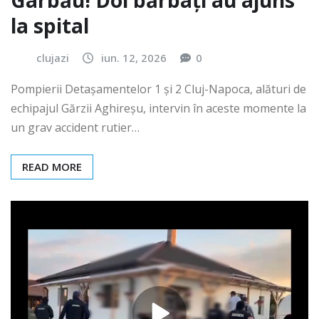
Gârbău! Doi bărbați au ajuns
la spital
clujazi
iun. 12, 2026
0
Pompierii Detașamentelor 1 și 2 Cluj-Napoca, alături de
echipajul Gărzii Aghireșu, intervin în aceste momente la
un grav accident rutier…
READ MORE