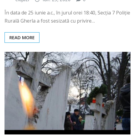
În data de 25 iunie a.c., în jurul orei 18:40, Secția 7 Poliție
Rurală Gherla a fost sesizată cu privire…
READ MORE