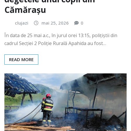
Cămărașu
clujazi
mai 25, 2026
0
În data de 25 mai a.c., în jurul orei 13:15, polițiștii din
cadrul Secției 2 Poliție Rurală Apahida au fost…
READ MORE