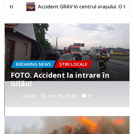
RAV în centrul orașului. O femeie a rămas încarcerată
BREAKING NEWS
ȘTIRI LOCALE
Cum a murit băiețelul din
Vultureni? Era cu tatăl în
cimitir
clujazi
iun. 25, 2026
0