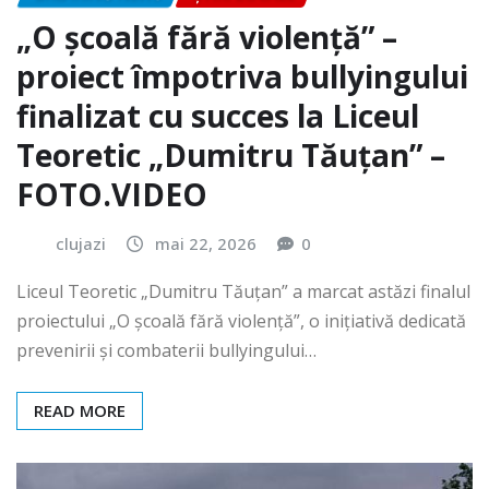
„O școală fără violență” –
proiect împotriva bullyingului
finalizat cu succes la Liceul
Teoretic „Dumitru Tăuțan” –
FOTO.VIDEO
clujazi
mai 22, 2026
0
Liceul Teoretic „Dumitru Tăuțan” a marcat astăzi finalul
proiectului „O școală fără violență”, o inițiativă dedicată
prevenirii și combaterii bullyingului…
READ MORE