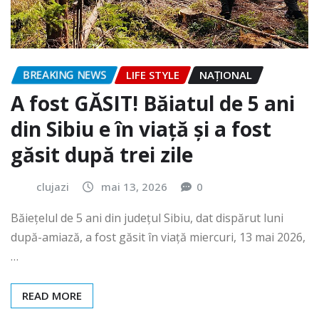
BREAKING NEWS
LIFE STYLE
NAŢIONAL
A fost GĂSIT! Băiatul de 5 ani
din Sibiu e în viață și a fost
găsit după trei zile
clujazi
mai 13, 2026
0
Băiețelul de 5 ani din județul Sibiu, dat dispărut luni
după-amiază, a fost găsit în viață miercuri, 13 mai 2026,
…
READ MORE