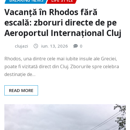
BREAKING NEWS
LIFE STYLE
Vacanță în Rhodos fără
escală: zboruri directe de pe
Aeroportul Internațional Cluj
clujazi
iun. 13, 2026
0
Rhodos, una dintre cele mai iubite insule ale Greciei,
poate fi vizitată direct din Cluj. Zborurile spre celebra
destinație de…
READ MORE