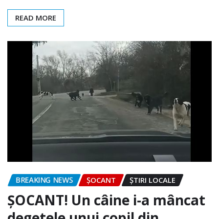
READ MORE
BREAKING NEWS
ȘOCANT
ȘTIRI LOCALE
ȘOCANT! Un câine i-a mâncat
degetele unui copil din