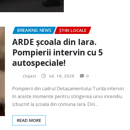
BREAKING NEWS
ȘTIRI LOCALE
ARDE școala din Iara.
Pompierii intervin cu 5
autospeciale!
clujazi
iul. 16, 2026
0
Pompierii din cadrul Detașamentului Turda intervin
în aceste momente pentru stingerea unui incendiu
izbucnit la școala din comuna Iara. Din…
READ MORE
BREAKING NEWS
ȘTIRI LOCALE
Festivalul „România cea