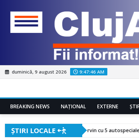
Skip
duminică, 9 august 2026
9:47:48 AM
to
content
BREAKING NEWS
NAŢIONAL
EXTERNE
ȘTI
ȘTIRI LOCALE
. Pompierii intervin cu 5 autospeciale!
Festivalu