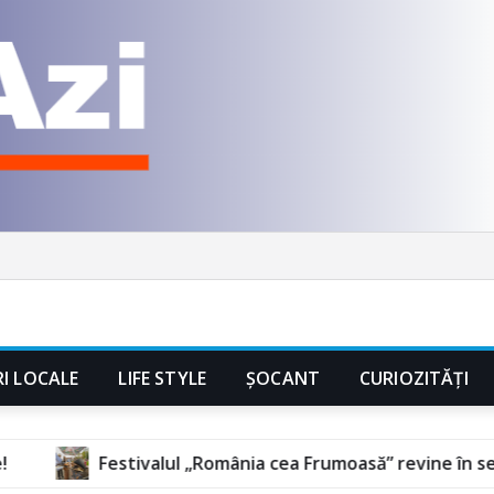
RI LOCALE
LIFE STYLE
ȘOCANT
CURIOZITĂȚI
l „România cea Frumoasă” revine în septembrie, la Florești