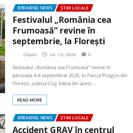
Frumoasă” revine în
septembrie, la Florești
clujazi
iul. 13, 2026
0
Festivalul „România cea Frumoasă” revine în
perioada 4-6 septembrie 2026, în Parcul Poligon din
Floreşti, județul Cluj. Ediția din acest…
READ MORE
BREAKING NEWS
ȘTIRI LOCALE
Accident GRAV în centrul
orașului. O femeie a rămas
încarcerată