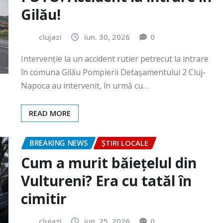
Intervenție la un accident rutier petrecut la intrare
în comuna Gilău Pompierii Detașamentului 2 Cluj-
Napoca au intervenit, în urmă cu…
READ MORE
BREAKING NEWS
ȘTIRI LOCALE
Cum a murit băiețelul din
Vultureni? Era cu tatăl în
cimitir
clujazi
iun. 25, 2026
0
În data de 25 iunie a.c., în jurul orei 18:40, Secția 7
Poliție Rurală Gherla a fost sesizată cu privire…