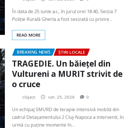
READ MORE
BREAKING NEWS
ȘTIRI LOCALE
TRAGEDIE. Un băiețel din
Vultureni a MURIT strivit de
o cruce
clujazi
iun. 25, 2026
0
Un echipaj SMURD de terapie intensivă mobilă din
cadrul Detașamentului 2 Cluj-Napoca a intervenit, în
urmă cu puține momente în…
READ MORE