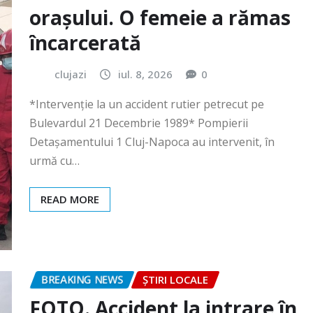
clujazi
iul. 8, 2026
0
*Intervenție la un accident rutier petrecut pe
Bulevardul 21 Decembrie 1989* Pompierii
Detașamentului 1 Cluj-Napoca au intervenit, în
urmă cu…
READ MORE
BREAKING NEWS
ȘTIRI LOCALE
FOTO. Accident la intrare în
Gilău!
clujazi
iun. 30, 2026
0