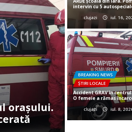
ARDE școala din Iara. Pom
intervin cu 5 autospecial
clujazi
iul. 16, 2
BREAKING NEWS
ȘTIRI
Cum a murit
e în Gilău!
Vultureni? E
BREAKING NEWS
ȘTIRI LOCALE
clujazi
iun. 25, 20
Accident GRAV în centrul 
O femeie a rămas încarc
clujazi
iul. 8, 202