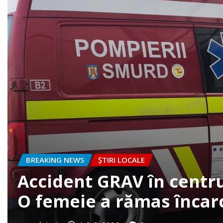
BREAKING NEWS
ȘTIRI LOCALE
FOTO. Accident la intrar
clujazi
iun. 30, 2026
0