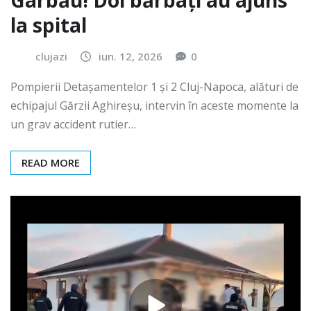
Gârbău! Doi bărbați au ajuns
la spital
clujazi
iun. 12, 2026
0
Pompierii Detașamentelor 1 și 2 Cluj-Napoca, alături de
echipajul Gărzii Aghireșu, intervin în aceste momente la
un grav accident rutier…
READ MORE