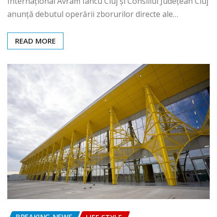
Internațional Avram Iancu Cluj și Consiliul Județean Cluj
anunță debutul operării zborurilor directe ale…
READ MORE