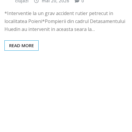
clujazi
mai 20, 2026
0
*Interventie la un grav accident rutier petrecut in
localitatea Poieni*Pompierii din cadrul Detasamentului
Huedin au intervenit in aceasta seara la…
READ MORE