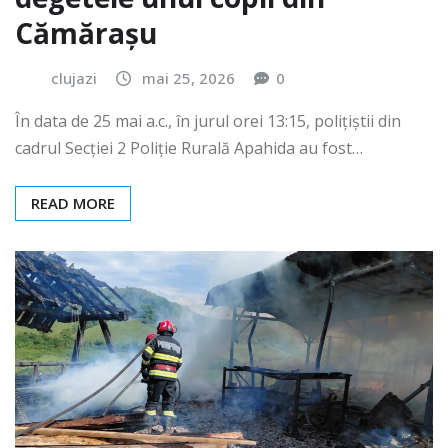
degetele unui copil din
Cămărașu
clujazi
mai 25, 2026
0
În data de 25 mai a.c., în jurul orei 13:15, polițiștii din
cadrul Secției 2 Poliție Rurală Apahida au fost…
READ MORE