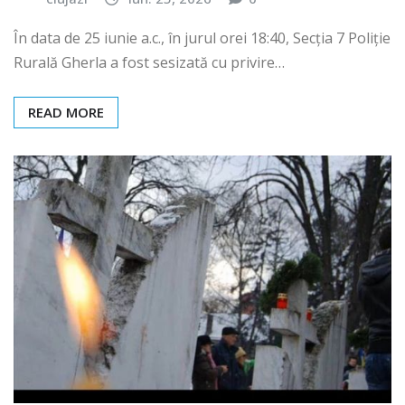
clujazi
iun. 25, 2026
0
În data de 25 iunie a.c., în jurul orei 18:40, Secția 7 Poliție
Rurală Gherla a fost sesizată cu privire…
READ MORE