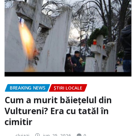
BREAKING NEWS
ȘTIRI LOCALE
Cum a murit băiețelul din
Vultureni? Era cu tatăl în
cimitir