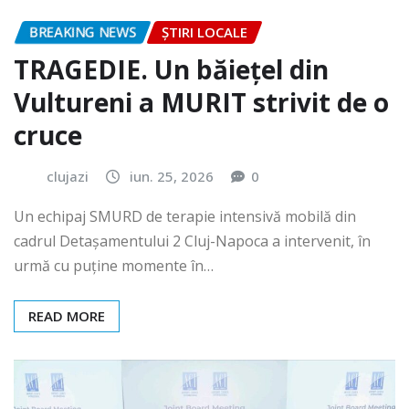
BREAKING NEWS
ȘTIRI LOCALE
TRAGEDIE. Un băiețel din
Vultureni a MURIT strivit de o
cruce
clujazi
iun. 25, 2026
0
Un echipaj SMURD de terapie intensivă mobilă din
cadrul Detașamentului 2 Cluj-Napoca a intervenit, în
urmă cu puține momente în…
READ MORE