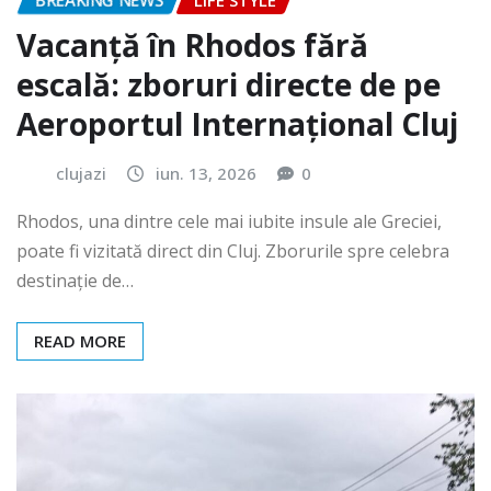
BREAKING NEWS
LIFE STYLE
Vacanță în Rhodos fără
escală: zboruri directe de pe
Aeroportul Internațional Cluj
clujazi
iun. 13, 2026
0
Rhodos, una dintre cele mai iubite insule ale Greciei,
poate fi vizitată direct din Cluj. Zborurile spre celebra
destinație de…
READ MORE