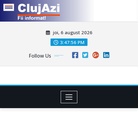
Skip
joi, 6 august 2026
to
content
3:47:59 PM
Follow Us