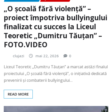
„O școală fără violență” –
proiect împotriva bullyingului
finalizat cu succes la Liceul
Teoretic „Dumitru Tăuțan” –
FOTO.VIDEO
clujazi
mai 22, 2026
0
Liceul Teoretic „Dumitru Tăuțan” a marcat astăzi finalul
proiectului „O școală fără violență”, o inițiativă dedicată
prevenirii și combaterii bullyingului…
READ MORE