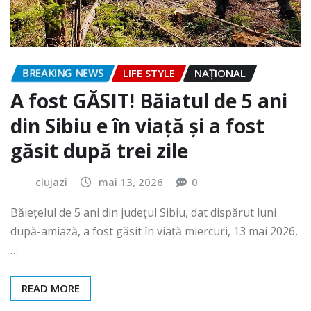
BREAKING NEWS
LIFE STYLE
NAŢIONAL
A fost GĂSIT! Băiatul de 5 ani
din Sibiu e în viață și a fost
găsit după trei zile
clujazi
mai 13, 2026
0
Băiețelul de 5 ani din județul Sibiu, dat dispărut luni
după-amiază, a fost găsit în viață miercuri, 13 mai 2026,
…
READ MORE