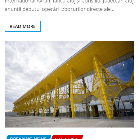
Internațional Avram Iancu Cluj și Consiliul Județean Cluj
anunță debutul operării zborurilor directe ale…
READ MORE