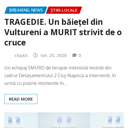
BREAKING NEWS
ȘTIRI LOCALE
TRAGEDIE. Un băiețel din
Vultureni a MURIT strivit de o
cruce
clujazi
iun. 25, 2026
0
Un echipaj SMURD de terapie intensivă mobilă din
cadrul Detașamentului 2 Cluj-Napoca a intervenit, în
urmă cu puține momente în…
READ MORE