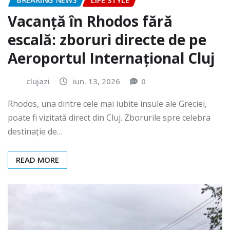
BREAKING NEWS
LIFE STYLE
Vacanță în Rhodos fără
escală: zboruri directe de pe
Aeroportul Internațional Cluj
clujazi
iun. 13, 2026
0
Rhodos, una dintre cele mai iubite insule ale Greciei,
poate fi vizitată direct din Cluj. Zborurile spre celebra
destinație de…
READ MORE