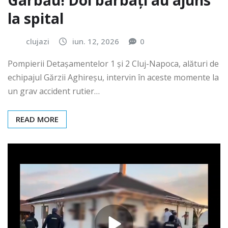
Gârbău! Doi bărbați au ajuns
la spital
clujazi
iun. 12, 2026
0
Pompierii Detașamentelor 1 și 2 Cluj-Napoca, alături de
echipajul Gărzii Aghireșu, intervin în aceste momente la
un grav accident rutier…
READ MORE