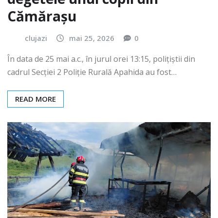
Cămărașu
clujazi
mai 25, 2026
0
În data de 25 mai a.c., în jurul orei 13:15, polițiștii din
cadrul Secției 2 Poliție Rurală Apahida au fost…
READ MORE