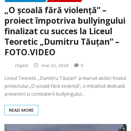
„O școală fără violență” –
proiect împotriva bullyingului
finalizat cu succes la Liceul
Teoretic „Dumitru Tăuțan” –
FOTO.VIDEO
clujazi
mai 22, 2026
0
Liceul Teoretic „Dumitru Tăuțan” a marcat astăzi finalul
proiectului „O școală fără violență”, o inițiativă dedicată
prevenirii și combaterii bullyingului…
READ MORE