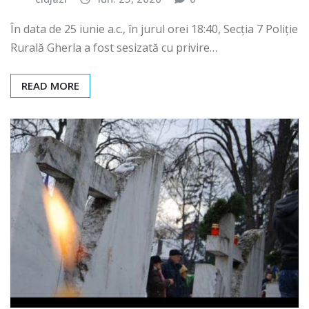
În data de 25 iunie a.c., în jurul orei 18:40, Secția 7 Poliție
Rurală Gherla a fost sesizată cu privire…
READ MORE