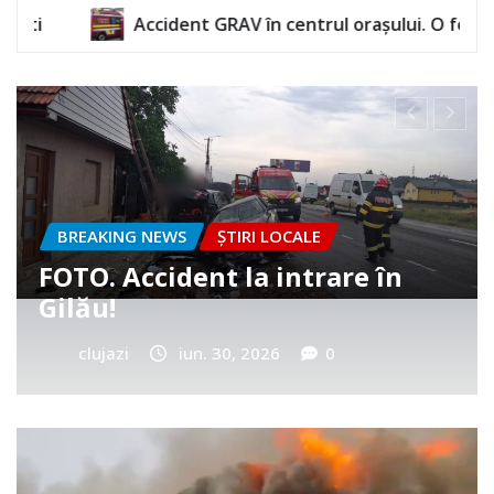
GRAV în centrul orașului. O femeie a rămas încarcerată
BREAKING NEWS
ȘTIRI LOCALE
Cum a murit băiețelul din
Vultureni? Era cu tatăl în
cimitir
clujazi
iun. 25, 2026
0