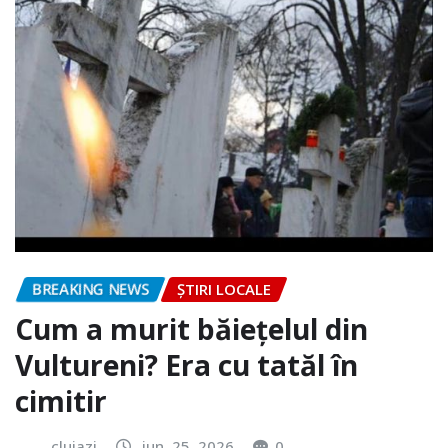
BREAKING NEWS
ȘTIRI LOCALE
Cum a murit băiețelul din
Vultureni? Era cu tatăl în
cimitir
clujazi
iun. 25, 2026
0