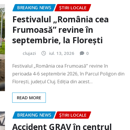
Frumoasă” revine în
septembrie, la Florești
clujazi
iul. 13, 2026
0
Festivalul „România cea Frumoasă” revine în
perioada 4-6 septembrie 2026, în Parcul Poligon din
Floreşti, județul Cluj. Ediția din acest…
READ MORE
BREAKING NEWS
ȘTIRI LOCALE
Accident GRAV în centrul
orașului. O femeie a rămas
încarcerată