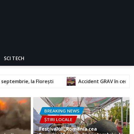
SCI TECH
i
Accident GRAV în centrul orașului. O femeie a
BREAKING NEWS
ȘTIRI LOCALE
Festivalul „România cea