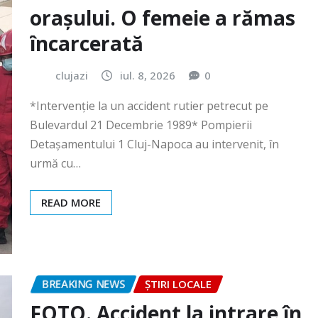
clujazi
iul. 8, 2026
0
*Intervenție la un accident rutier petrecut pe
Bulevardul 21 Decembrie 1989* Pompierii
Detașamentului 1 Cluj-Napoca au intervenit, în
urmă cu…
READ MORE
BREAKING NEWS
ȘTIRI LOCALE
FOTO. Accident la intrare în
Gilău!
clujazi
iun. 30, 2026
0