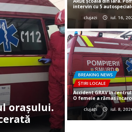
ARDE școala din Iara. Pom
intervin cu 5 autospecial
clujazi
iul. 16, 2
BREAKING NEWS
ȘTIRI
Cum a murit
e în Gilău!
Vultureni? E
BREAKING NEWS
ȘTIRI LOCALE
clujazi
iun. 25, 20
Accident GRAV în centrul 
O femeie a rămas încarc
clujazi
iul. 8, 202