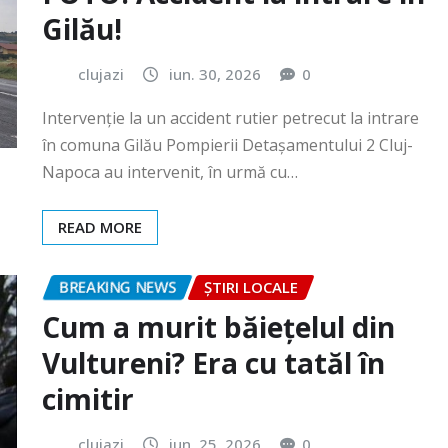
Intervenție la un accident rutier petrecut la intrare
în comuna Gilău Pompierii Detașamentului 2 Cluj-
Napoca au intervenit, în urmă cu…
READ MORE
BREAKING NEWS
ȘTIRI LOCALE
Cum a murit băiețelul din
Vultureni? Era cu tatăl în
cimitir
clujazi
iun. 25, 2026
0
În data de 25 iunie a.c., în jurul orei 18:40, Secția 7
Poliție Rurală Gherla a fost sesizată cu privire…