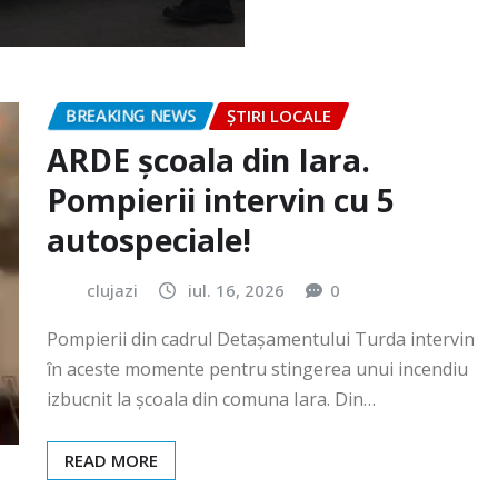
BREAKING NEWS
ȘTIRI LOCALE
ARDE școala din Iara.
Pompierii intervin cu 5
autospeciale!
clujazi
iul. 16, 2026
0
Pompierii din cadrul Detașamentului Turda intervin
în aceste momente pentru stingerea unui incendiu
izbucnit la școala din comuna Iara. Din…
READ MORE
BREAKING NEWS
ȘTIRI LOCALE
Festivalul „România cea