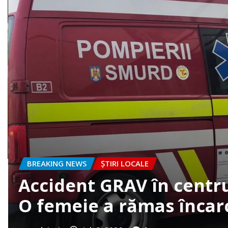
BREAKING NEWS
ȘTIRI LOCALE
FOTO. Accident la intrar
clujazi
iun. 30, 2026
0