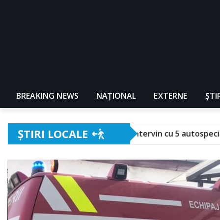
BREAKING NEWS
NAŢIONAL
EXTERNE
ȘTI
ȘTIRI LOCALE
ra. Pompierii intervin cu 5 autospeciale!
Festival