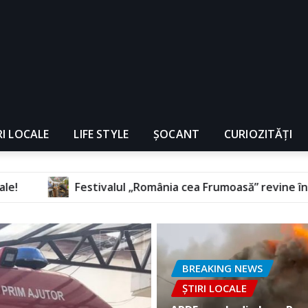
RI LOCALE
LIFE STYLE
ȘOCANT
CURIOZITĂȚI
ul „România cea Frumoasă” revine în septembrie, la Floreșt
BREAKING NEWS
ȘTIRI LOCALE