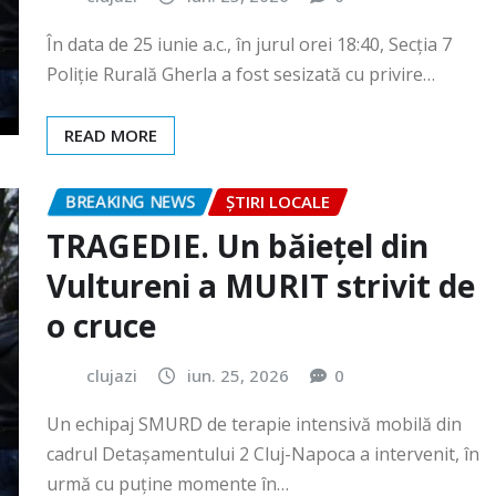
READ MORE
BREAKING NEWS
ȘTIRI LOCALE
TRAGEDIE. Un băiețel din
Vultureni a MURIT strivit de
o cruce
clujazi
iun. 25, 2026
0
Un echipaj SMURD de terapie intensivă mobilă din
cadrul Detașamentului 2 Cluj-Napoca a intervenit, în
urmă cu puține momente în…
READ MORE