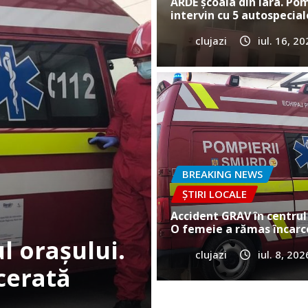
ARDE școala din Iara. Pom
intervin cu 5 autospecial
clujazi
iul. 16, 2
BREAKING NEWS
ȘTIRI
Cum a murit
e în Gilău!
Vultureni? E
BREAKING NEWS
ȘTIRI LOCALE
clujazi
iun. 25, 20
Accident GRAV în centrul 
O femeie a rămas încarc
clujazi
iul. 8, 202