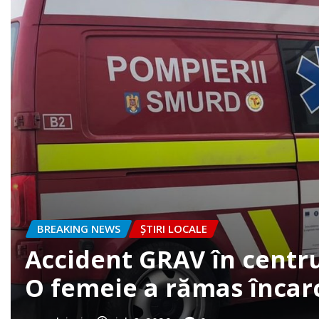
BREAKING NEWS
ȘTIRI LOCALE
FOTO. Accident la intrar
clujazi
iun. 30, 2026
0