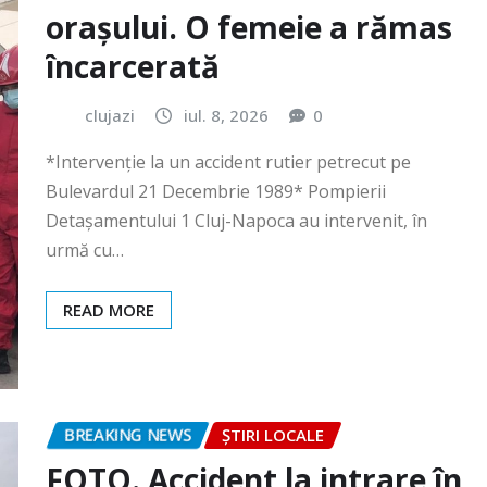
clujazi
iul. 8, 2026
0
*Intervenție la un accident rutier petrecut pe
Bulevardul 21 Decembrie 1989* Pompierii
Detașamentului 1 Cluj-Napoca au intervenit, în
urmă cu…
READ MORE
BREAKING NEWS
ȘTIRI LOCALE
FOTO. Accident la intrare în
Gilău!
clujazi
iun. 30, 2026
0