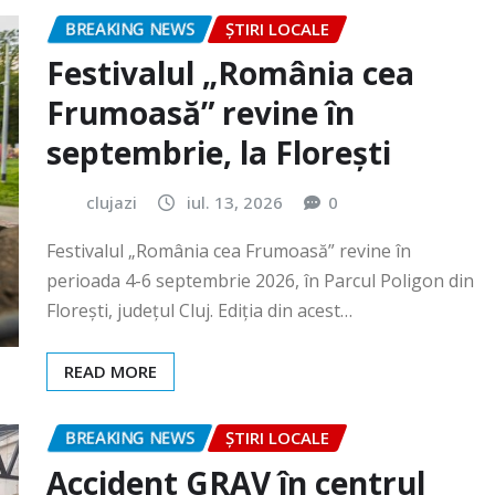
Frumoasă” revine în
septembrie, la Florești
clujazi
iul. 13, 2026
0
Festivalul „România cea Frumoasă” revine în
perioada 4-6 septembrie 2026, în Parcul Poligon din
Floreşti, județul Cluj. Ediția din acest…
READ MORE
BREAKING NEWS
ȘTIRI LOCALE
Accident GRAV în centrul
orașului. O femeie a rămas
încarcerată