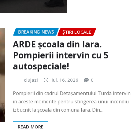
BREAKING NEWS
ȘTIRI LOCALE
ARDE școala din Iara.
Pompierii intervin cu 5
autospeciale!
clujazi
iul. 16, 2026
0
Pompierii din cadrul Detașamentului Turda intervin
în aceste momente pentru stingerea unui incendiu
izbucnit la școala din comuna Iara. Din…
READ MORE
BREAKING NEWS
ȘTIRI LOCALE
Festivalul „România cea