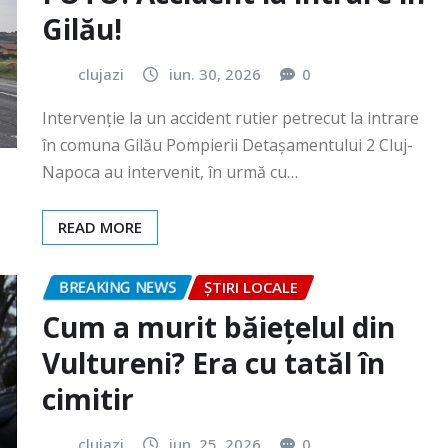
Intervenție la un accident rutier petrecut la intrare
în comuna Gilău Pompierii Detașamentului 2 Cluj-
Napoca au intervenit, în urmă cu…
READ MORE
BREAKING NEWS
ȘTIRI LOCALE
Cum a murit băiețelul din
Vultureni? Era cu tatăl în
cimitir
clujazi
iun. 25, 2026
0
În data de 25 iunie a.c., în jurul orei 18:40, Secția 7
Poliție Rurală Gherla a fost sesizată cu privire…