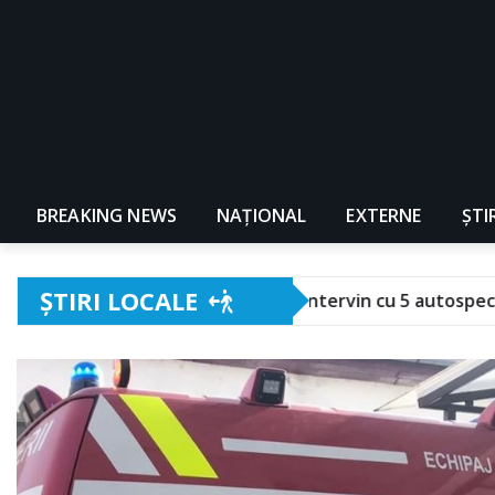
BREAKING NEWS
NAŢIONAL
EXTERNE
ȘTI
ȘTIRI LOCALE
a. Pompierii intervin cu 5 autospeciale!
Festival