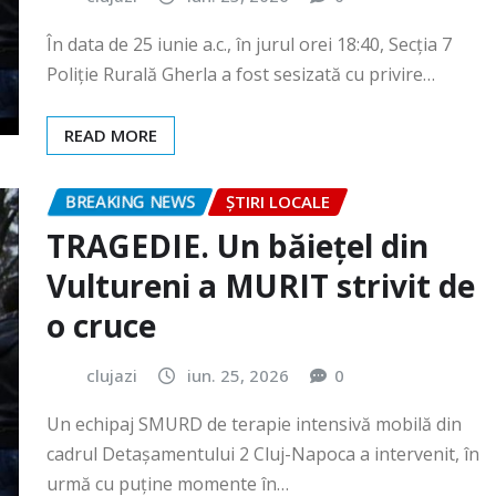
READ MORE
BREAKING NEWS
ȘTIRI LOCALE
TRAGEDIE. Un băiețel din
Vultureni a MURIT strivit de
o cruce
clujazi
iun. 25, 2026
0
Un echipaj SMURD de terapie intensivă mobilă din
cadrul Detașamentului 2 Cluj-Napoca a intervenit, în
urmă cu puține momente în…
READ MORE