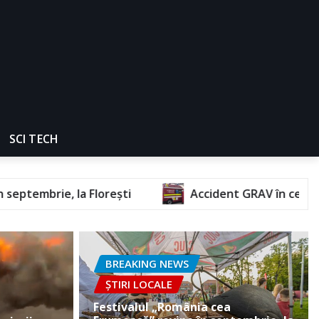
SCI TECH
i
Accident GRAV în centrul orașului. O femeie a
BREAKING NEWS
ȘTIRI LOCALE
Festivalul „România cea