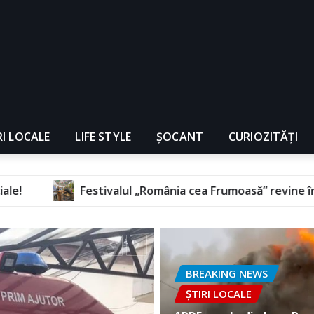
RI LOCALE
LIFE STYLE
ȘOCANT
CURIOZITĂȚI
ul „România cea Frumoasă” revine în septembrie, la Floreșt
BREAKING NEWS
ȘTIRI LOCALE