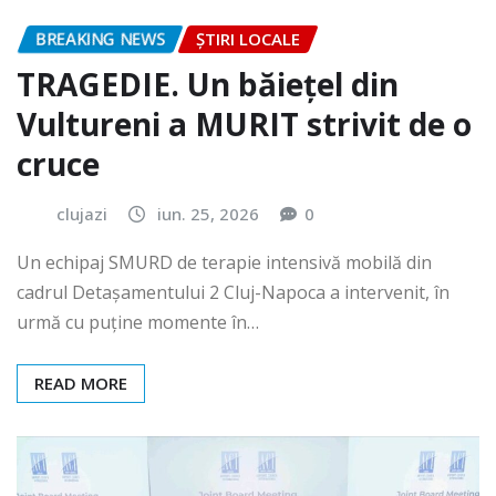
BREAKING NEWS
ȘTIRI LOCALE
TRAGEDIE. Un băiețel din
Vultureni a MURIT strivit de o
cruce
clujazi
iun. 25, 2026
0
Un echipaj SMURD de terapie intensivă mobilă din
cadrul Detașamentului 2 Cluj-Napoca a intervenit, în
urmă cu puține momente în…
READ MORE