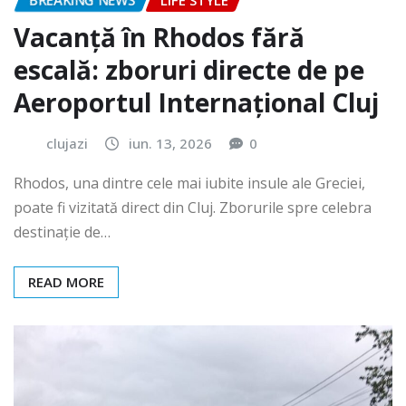
BREAKING NEWS
LIFE STYLE
Vacanță în Rhodos fără
escală: zboruri directe de pe
Aeroportul Internațional Cluj
clujazi
iun. 13, 2026
0
Rhodos, una dintre cele mai iubite insule ale Greciei,
poate fi vizitată direct din Cluj. Zborurile spre celebra
destinație de…
READ MORE