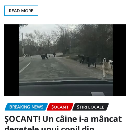
READ MORE
BREAKING NEWS
ȘOCANT
ȘTIRI LOCALE
ȘOCANT! Un câine i-a mâncat
degetele unui copil din