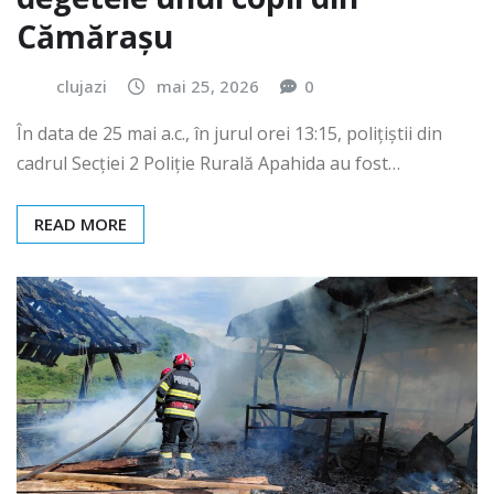
Cămărașu
clujazi
mai 25, 2026
0
În data de 25 mai a.c., în jurul orei 13:15, polițiștii din
cadrul Secției 2 Poliție Rurală Apahida au fost…
READ MORE