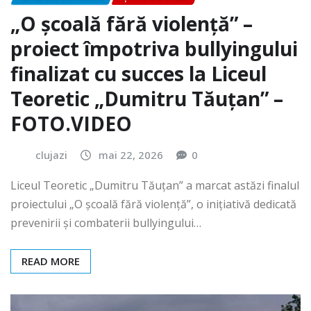
„O școală fără violență” –
proiect împotriva bullyingului
finalizat cu succes la Liceul
Teoretic „Dumitru Tăuțan” –
FOTO.VIDEO
clujazi
mai 22, 2026
0
Liceul Teoretic „Dumitru Tăuțan” a marcat astăzi finalul
proiectului „O școală fără violență”, o inițiativă dedicată
prevenirii și combaterii bullyingului…
READ MORE