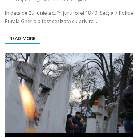
În data de 25 iunie a.c., în jurul orei 18:40, Secția 7 Poliție
Rurală Gherla a fost sesizată cu privire…
READ MORE