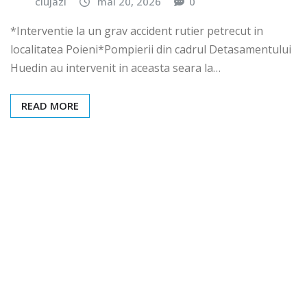
clujazi
mai 20, 2026
0
*Interventie la un grav accident rutier petrecut in
localitatea Poieni*Pompierii din cadrul Detasamentului
Huedin au intervenit in aceasta seara la…
READ MORE