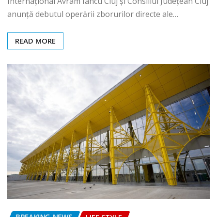
Internațional Avram Iancu Cluj și Consiliul Județean Cluj
anunță debutul operării zborurilor directe ale…
READ MORE