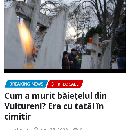
BREAKING NEWS
ȘTIRI LOCALE
Cum a murit băiețelul din
Vultureni? Era cu tatăl în
cimitir
clujazi
iun. 25, 2026
0