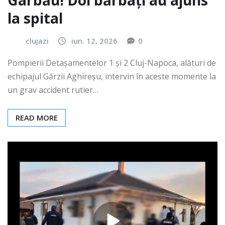
Gârbău! Doi bărbați au ajuns
la spital
clujazi
iun. 12, 2026
0
Pompierii Detașamentelor 1 și 2 Cluj-Napoca, alături de
echipajul Gărzii Aghireșu, intervin în aceste momente la
un grav accident rutier…
READ MORE