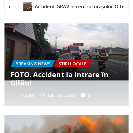
GRAV în centrul orașului. O femeie a rămas încarcerată
BREAKING NEWS
ȘTIRI LOCALE
Cum a murit băiețelul din
Vultureni? Era cu tatăl în
cimitir
clujazi
iun. 25, 2026
0