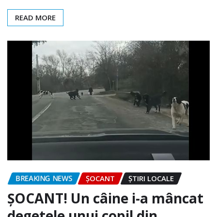
READ MORE
BREAKING NEWS
ȘOCANT
ȘTIRI LOCALE
ȘOCANT! Un câine i-a mâncat
degetele unui copil din