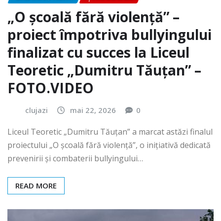
„O școală fără violență” –
proiect împotriva bullyingului
finalizat cu succes la Liceul
Teoretic „Dumitru Tăuțan” –
FOTO.VIDEO
clujazi
mai 22, 2026
0
Liceul Teoretic „Dumitru Tăuțan” a marcat astăzi finalul
proiectului „O școală fără violență”, o inițiativă dedicată
prevenirii și combaterii bullyingului…
READ MORE