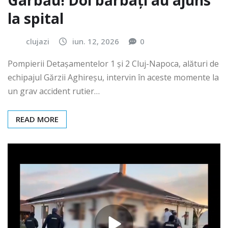
Gârbău! Doi bărbați au ajuns
la spital
clujazi
iun. 12, 2026
0
Pompierii Detașamentelor 1 și 2 Cluj-Napoca, alături de
echipajul Gărzii Aghireșu, intervin în aceste momente la
un grav accident rutier…
READ MORE