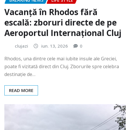
BREAKING NEWS
LIFE STYLE
Vacanță în Rhodos fără
escală: zboruri directe de pe
Aeroportul Internațional Cluj
clujazi
iun. 13, 2026
0
Rhodos, una dintre cele mai iubite insule ale Greciei,
poate fi vizitată direct din Cluj. Zborurile spre celebra
destinație de…
READ MORE