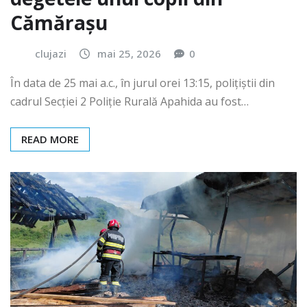
Cămărașu
clujazi
mai 25, 2026
0
În data de 25 mai a.c., în jurul orei 13:15, polițiștii din
cadrul Secției 2 Poliție Rurală Apahida au fost…
READ MORE