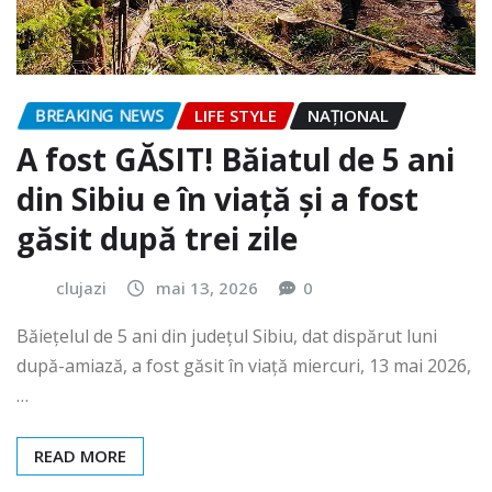
BREAKING NEWS
LIFE STYLE
NAŢIONAL
A fost GĂSIT! Băiatul de 5 ani
din Sibiu e în viață și a fost
găsit după trei zile
clujazi
mai 13, 2026
0
Băiețelul de 5 ani din județul Sibiu, dat dispărut luni
după-amiază, a fost găsit în viață miercuri, 13 mai 2026,
…
READ MORE