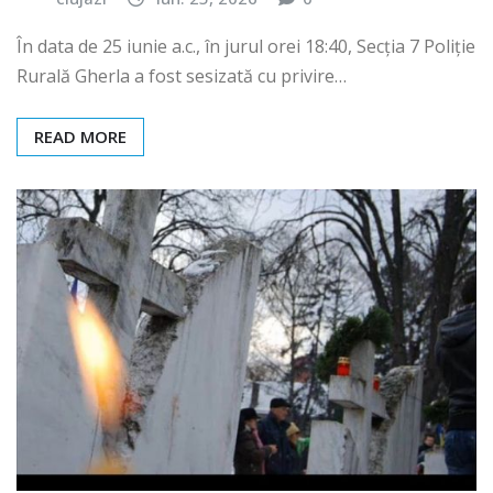
În data de 25 iunie a.c., în jurul orei 18:40, Secția 7 Poliție
Rurală Gherla a fost sesizată cu privire…
READ MORE