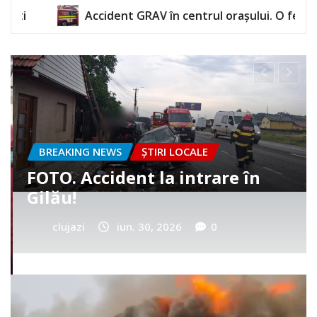
GRAV în centrul orașului. O femeie a rămas încarcerată
BREAKING NEWS
ȘTIRI LOCALE
Cum a murit băiețelul din
Vultureni? Era cu tatăl în
cimitir
clujazi
iun. 25, 2026
0