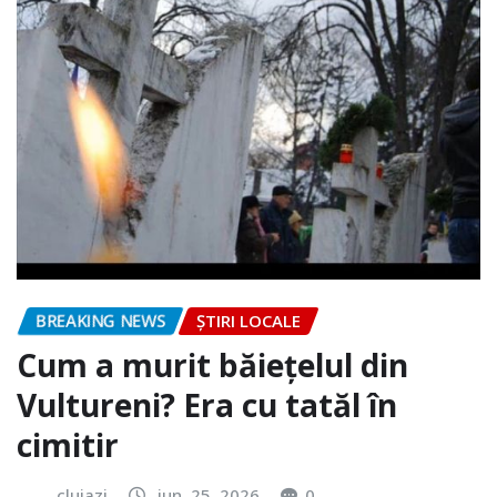
BREAKING NEWS
ȘTIRI LOCALE
Cum a murit băiețelul din
Vultureni? Era cu tatăl în
cimitir
clujazi
iun. 25, 2026
0