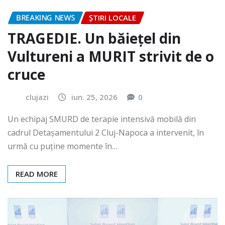
BREAKING NEWS
ȘTIRI LOCALE
TRAGEDIE. Un băiețel din
Vultureni a MURIT strivit de o
cruce
clujazi
iun. 25, 2026
0
Un echipaj SMURD de terapie intensivă mobilă din
cadrul Detașamentului 2 Cluj-Napoca a intervenit, în
urmă cu puține momente în…
READ MORE