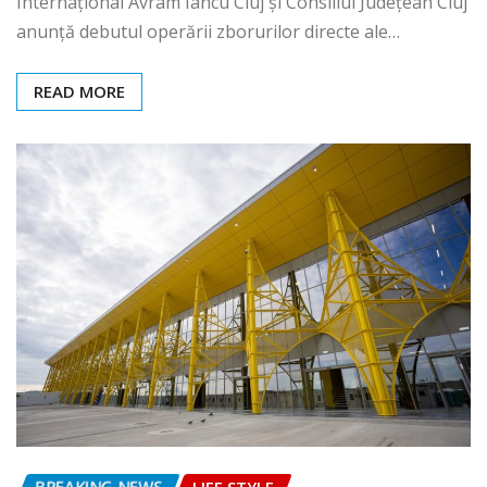
Internațional Avram Iancu Cluj și Consiliul Județean Cluj
anunță debutul operării zborurilor directe ale…
READ MORE