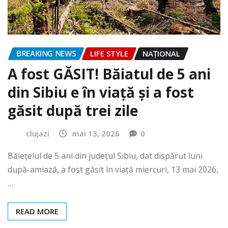
BREAKING NEWS
LIFE STYLE
NAŢIONAL
A fost GĂSIT! Băiatul de 5 ani
din Sibiu e în viață și a fost
găsit după trei zile
clujazi
mai 13, 2026
0
Băiețelul de 5 ani din județul Sibiu, dat dispărut luni
după-amiază, a fost găsit în viață miercuri, 13 mai 2026,
…
READ MORE