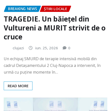
BREAKING NEWS
ȘTIRI LOCALE
TRAGEDIE. Un băiețel din
Vultureni a MURIT strivit de o
cruce
clujazi
iun. 25, 2026
0
Un echipaj SMURD de terapie intensivă mobilă din
cadrul Detașamentului 2 Cluj-Napoca a intervenit, în
urmă cu puține momente în…
READ MORE