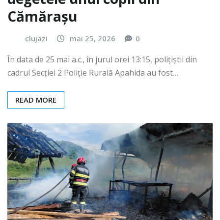
Cămărașu
clujazi
mai 25, 2026
0
În data de 25 mai a.c., în jurul orei 13:15, polițiștii din
cadrul Secției 2 Poliție Rurală Apahida au fost…
READ MORE