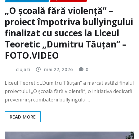
„O școală fără violență” –
proiect împotriva bullyingului
finalizat cu succes la Liceul
Teoretic „Dumitru Tăuțan” –
FOTO.VIDEO
clujazi
mai 22, 2026
0
Liceul Teoretic „Dumitru Tăuțan” a marcat astăzi finalul
proiectului „O școală fără violență”, o inițiativă dedicată
prevenirii și combaterii bullyingului…
READ MORE