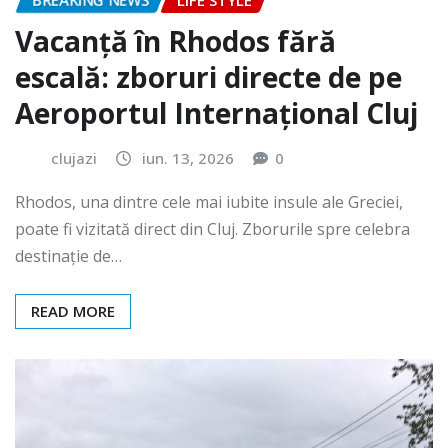
BREAKING NEWS
LIFE STYLE
Vacanță în Rhodos fără
escală: zboruri directe de pe
Aeroportul Internațional Cluj
clujazi
iun. 13, 2026
0
Rhodos, una dintre cele mai iubite insule ale Greciei,
poate fi vizitată direct din Cluj. Zborurile spre celebra
destinație de…
READ MORE