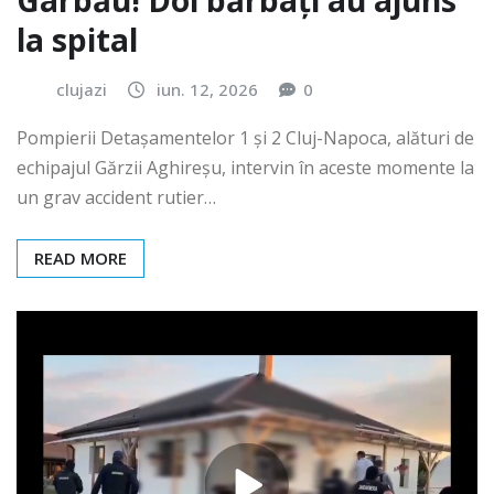
Gârbău! Doi bărbați au ajuns
la spital
clujazi
iun. 12, 2026
0
Pompierii Detașamentelor 1 și 2 Cluj-Napoca, alături de
echipajul Gărzii Aghireșu, intervin în aceste momente la
un grav accident rutier…
READ MORE