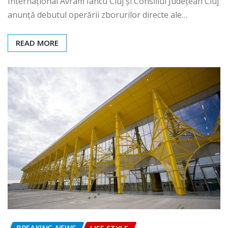
Internațional Avram Iancu Cluj și Consiliul Județean Cluj
anunță debutul operării zborurilor directe ale…
READ MORE