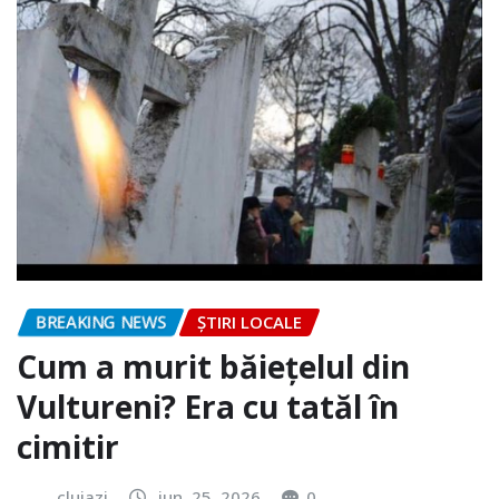
BREAKING NEWS
ȘTIRI LOCALE
Cum a murit băiețelul din
Vultureni? Era cu tatăl în
cimitir
clujazi
iun. 25, 2026
0