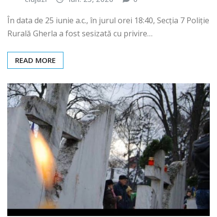
În data de 25 iunie a.c., în jurul orei 18:40, Secția 7 Poliție
Rurală Gherla a fost sesizată cu privire…
READ MORE