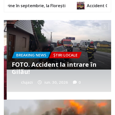
a Florești
Accident GRAV în centrul orașului. O
BREAKING NEWS
ȘTIRI LOCALE
Cum a murit băiețelul din
Vultureni? Era cu tatăl în
cimitir
clujazi
iun. 25, 2026
0