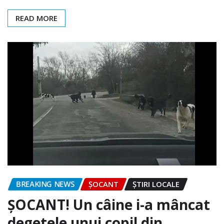
READ MORE
BREAKING NEWS
ȘOCANT
ȘTIRI LOCALE
ȘOCANT! Un câine i-a mâncat
degetele unui copil din