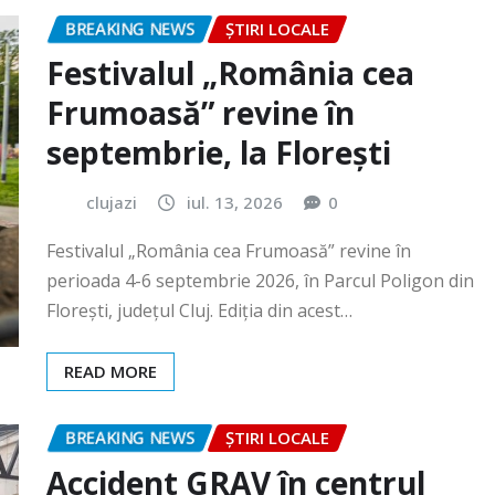
Frumoasă” revine în
septembrie, la Florești
clujazi
iul. 13, 2026
0
Festivalul „România cea Frumoasă” revine în
perioada 4-6 septembrie 2026, în Parcul Poligon din
Floreşti, județul Cluj. Ediția din acest…
READ MORE
BREAKING NEWS
ȘTIRI LOCALE
Accident GRAV în centrul
orașului. O femeie a rămas
încarcerată