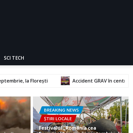
SCI TECH
Accident GRAV în centrul orașului. O femeie a răm
BREAKING NEWS
ȘTIRI LOCALE
Festivalul „România cea