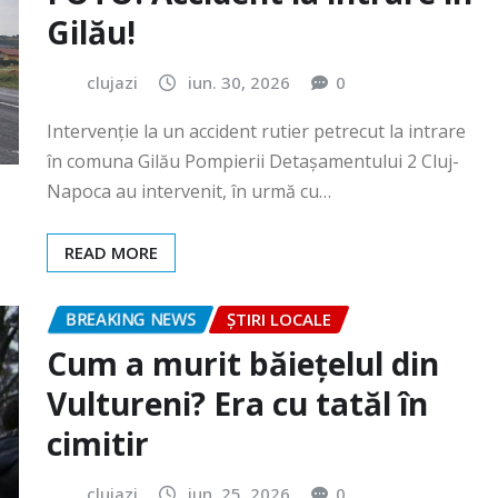
Intervenție la un accident rutier petrecut la intrare
în comuna Gilău Pompierii Detașamentului 2 Cluj-
Napoca au intervenit, în urmă cu…
READ MORE
BREAKING NEWS
ȘTIRI LOCALE
Cum a murit băiețelul din
Vultureni? Era cu tatăl în
cimitir
clujazi
iun. 25, 2026
0
În data de 25 iunie a.c., în jurul orei 18:40, Secția 7
Poliție Rurală Gherla a fost sesizată cu privire…