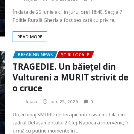
READ MORE
BREAKING NEWS
ȘTIRI LOCALE
TRAGEDIE. Un băiețel din
Vultureni a MURIT strivit de
o cruce
clujazi
iun. 25, 2026
0
Un echipaj SMURD de terapie intensivă mobilă din
cadrul Detașamentului 2 Cluj-Napoca a intervenit, în
urmă cu puține momente în…
READ MORE