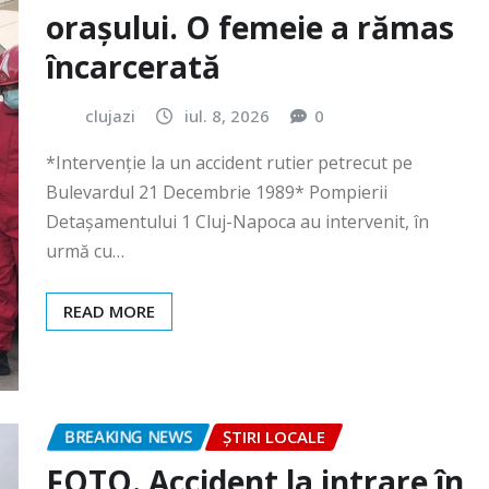
clujazi
iul. 8, 2026
0
*Intervenție la un accident rutier petrecut pe
Bulevardul 21 Decembrie 1989* Pompierii
Detașamentului 1 Cluj-Napoca au intervenit, în
urmă cu…
READ MORE
BREAKING NEWS
ȘTIRI LOCALE
FOTO. Accident la intrare în
Gilău!
clujazi
iun. 30, 2026
0