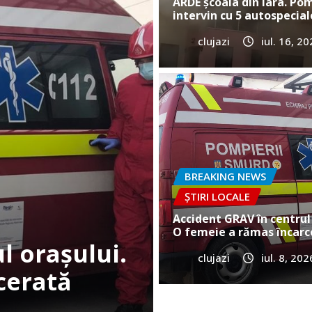
ARDE școala din Iara. Pom
intervin cu 5 autospecial
clujazi
iul. 16, 2
BREAKING NEWS
ȘTIRI LOCALE
Cum a murit băiețelul d
Vultureni? Era cu tatăl î
BREAKING NEWS
ȘTIRI LOCALE
clujazi
iun. 25, 2026
0
Accident GRAV în centrul 
O femeie a rămas încarc
clujazi
iul. 8, 202