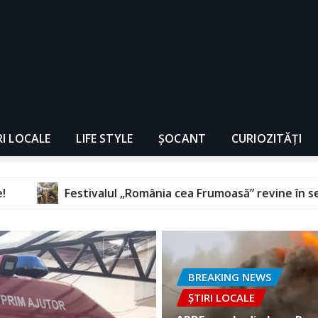
RI LOCALE
LIFE STYLE
ȘOCANT
CURIOZITĂȚI
România cea Frumoasă” revine în septembrie, la Florești
BREAKING NEWS
ȘTIRI LOCALE