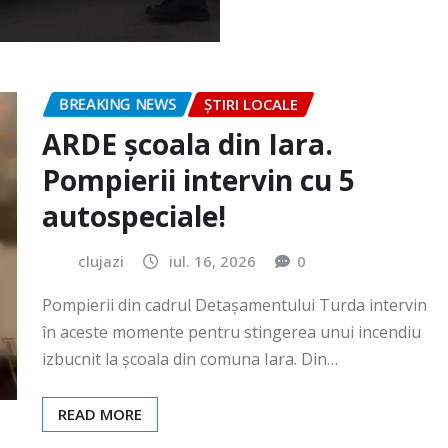
BREAKING NEWS
ȘTIRI LOCALE
ARDE școala din Iara.
Pompierii intervin cu 5
autospeciale!
clujazi
iul. 16, 2026
0
Pompierii din cadrul Detașamentului Turda intervin
în aceste momente pentru stingerea unui incendiu
izbucnit la școala din comuna Iara. Din…
READ MORE
BREAKING NEWS
ȘTIRI LOCALE
Festivalul „România cea