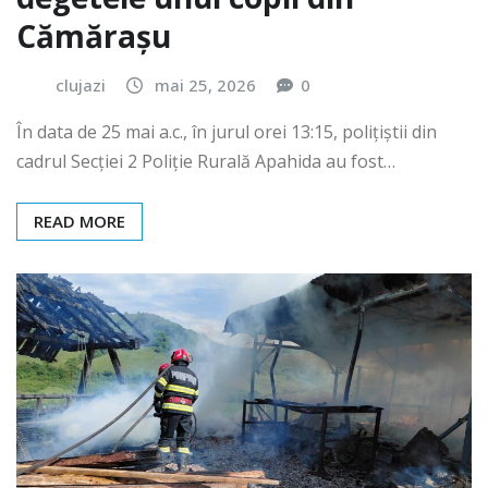
Cămărașu
clujazi
mai 25, 2026
0
În data de 25 mai a.c., în jurul orei 13:15, polițiștii din
cadrul Secției 2 Poliție Rurală Apahida au fost…
READ MORE