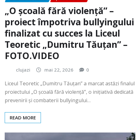
„O școală fără violență” –
proiect împotriva bullyingului
finalizat cu succes la Liceul
Teoretic „Dumitru Tăuțan” –
FOTO.VIDEO
clujazi
mai 22, 2026
0
Liceul Teoretic „Dumitru Tăuțan” a marcat astăzi finalul
proiectului „O școală fără violență”, o inițiativă dedicată
prevenirii și combaterii bullyingului…
READ MORE