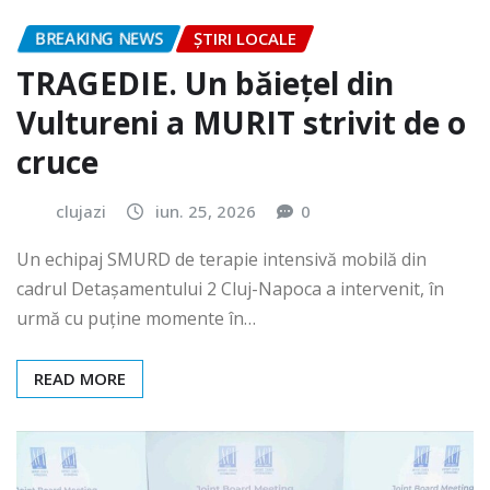
BREAKING NEWS
ȘTIRI LOCALE
TRAGEDIE. Un băiețel din
Vultureni a MURIT strivit de o
cruce
clujazi
iun. 25, 2026
0
Un echipaj SMURD de terapie intensivă mobilă din
cadrul Detașamentului 2 Cluj-Napoca a intervenit, în
urmă cu puține momente în…
READ MORE