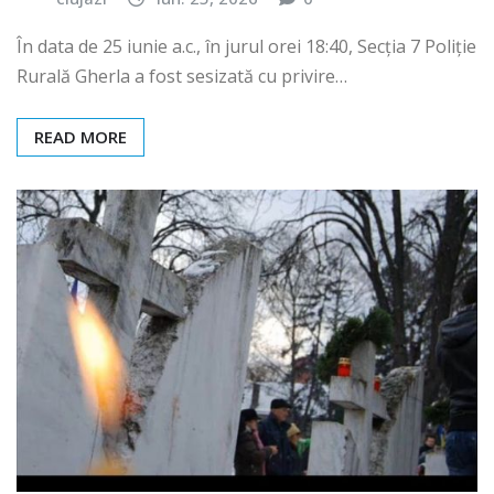
În data de 25 iunie a.c., în jurul orei 18:40, Secția 7 Poliție
Rurală Gherla a fost sesizată cu privire…
READ MORE