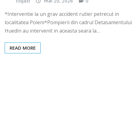
clujazi
mai 20, 2026
0
*Interventie la un grav accident rutier petrecut in
localitatea Poieni*Pompierii din cadrul Detasamentului
Huedin au intervenit in aceasta seara la…
READ MORE