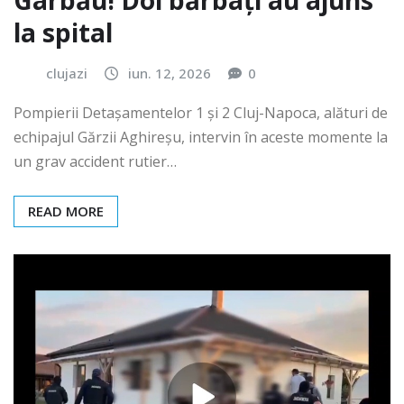
Gârbău! Doi bărbați au ajuns
la spital
clujazi
iun. 12, 2026
0
Pompierii Detașamentelor 1 și 2 Cluj-Napoca, alături de
echipajul Gărzii Aghireșu, intervin în aceste momente la
un grav accident rutier…
READ MORE