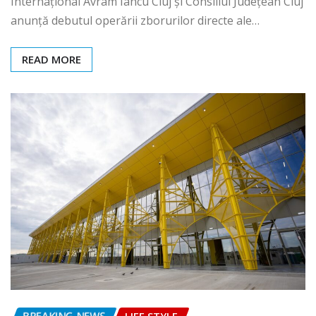
Internațional Avram Iancu Cluj și Consiliul Județean Cluj
anunță debutul operării zborurilor directe ale…
READ MORE