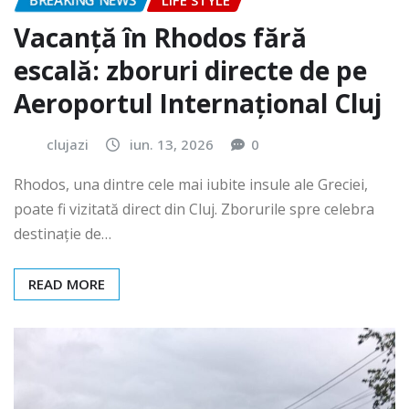
BREAKING NEWS
LIFE STYLE
Vacanță în Rhodos fără
escală: zboruri directe de pe
Aeroportul Internațional Cluj
clujazi
iun. 13, 2026
0
Rhodos, una dintre cele mai iubite insule ale Greciei,
poate fi vizitată direct din Cluj. Zborurile spre celebra
destinație de…
READ MORE