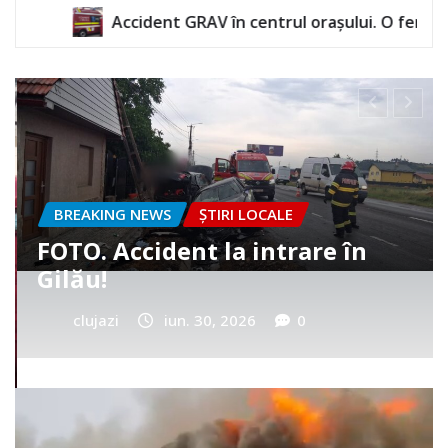
GRAV în centrul orașului. O femeie a rămas încarcerată
BREAKING NEWS
ȘTIRI LOCALE
Cum a murit băiețelul din
Vultureni? Era cu tatăl în
cimitir
clujazi
iun. 25, 2026
0