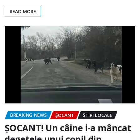
READ MORE
BREAKING NEWS
ȘOCANT
ȘTIRI LOCALE
ȘOCANT! Un câine i-a mâncat
degetele unui copil din