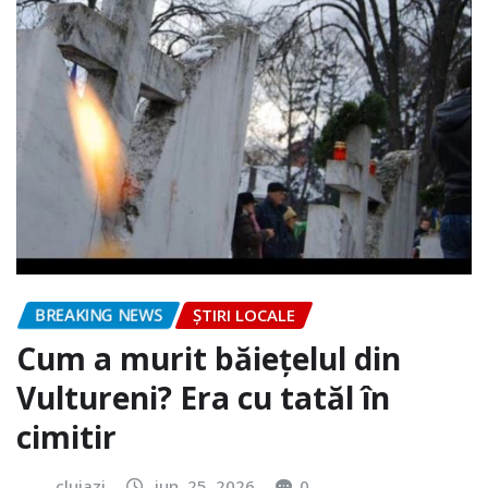
BREAKING NEWS
ȘTIRI LOCALE
Cum a murit băiețelul din
Vultureni? Era cu tatăl în
cimitir
clujazi
iun. 25, 2026
0