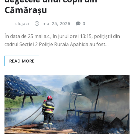
degetele unui copil din
Cămărașu
clujazi
mai 25, 2026
0
În data de 25 mai a.c., în jurul orei 13:15, polițiștii din
cadrul Secției 2 Poliție Rurală Apahida au fost…
READ MORE