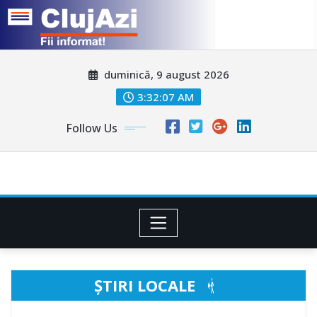
Skip
duminică, 9 august 2026
to
content
3:32:09 AM
Follow Us
ȘTIRI LOCALE