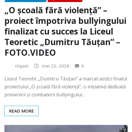
„O școală fără violență” –
proiect împotriva bullyingului
finalizat cu succes la Liceul
Teoretic „Dumitru Tăuțan” –
FOTO.VIDEO
clujazi
mai 22, 2026
0
Liceul Teoretic „Dumitru Tăuțan” a marcat astăzi finalul
proiectului „O școală fără violență”, o inițiativă dedicată
prevenirii și combaterii bullyingului…
READ MORE