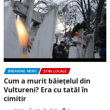
BREAKING NEWS
ȘTIRI LOCALE
Cum a murit băiețelul din
Vultureni? Era cu tatăl în
cimitir