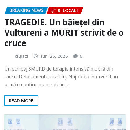
BREAKING NEWS
ȘTIRI LOCALE
TRAGEDIE. Un băiețel din
Vultureni a MURIT strivit de o
cruce
clujazi
iun. 25, 2026
0
Un echipaj SMURD de terapie intensivă mobilă din
cadrul Detașamentului 2 Cluj-Napoca a intervenit, în
urmă cu puține momente în…
READ MORE