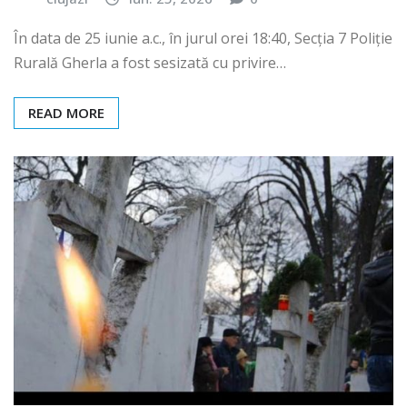
clujazi
iun. 25, 2026
0
În data de 25 iunie a.c., în jurul orei 18:40, Secția 7 Poliție
Rurală Gherla a fost sesizată cu privire…
READ MORE