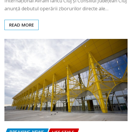
Internațional Avram Iancu Cluj și Consiliul Județean Cluj
anunță debutul operării zborurilor directe ale…
READ MORE