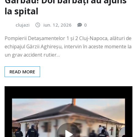
Gârbău! Doi bărbați au ajuns
la spital
clujazi
iun. 12, 2026
0
Pompierii Detașamentelor 1 și 2 Cluj-Napoca, alături de
echipajul Gărzii Aghireșu, intervin în aceste momente la
un grav accident rutier…
READ MORE