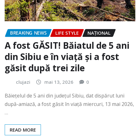
BREAKING NEWS
LIFE STYLE
NAŢIONAL
A fost GĂSIT! Băiatul de 5 ani
din Sibiu e în viață și a fost
găsit după trei zile
clujazi
mai 13, 2026
0
Băiețelul de 5 ani din județul Sibiu, dat dispărut luni
după-amiază, a fost găsit în viață miercuri, 13 mai 2026,
…
READ MORE