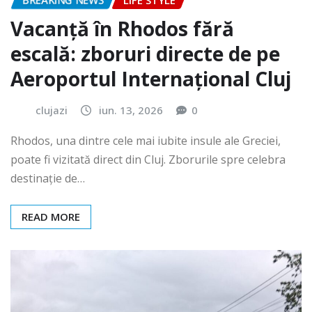
BREAKING NEWS
LIFE STYLE
Vacanță în Rhodos fără
escală: zboruri directe de pe
Aeroportul Internațional Cluj
clujazi
iun. 13, 2026
0
Rhodos, una dintre cele mai iubite insule ale Greciei,
poate fi vizitată direct din Cluj. Zborurile spre celebra
destinație de…
READ MORE