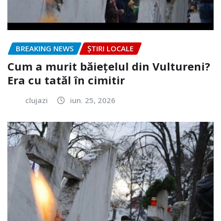
BREAKING NEWS
ȘTIRI LOCALE
Cum a murit băiețelul din Vultureni?
Era cu tatăl în cimitir
clujazi
iun. 25, 2026