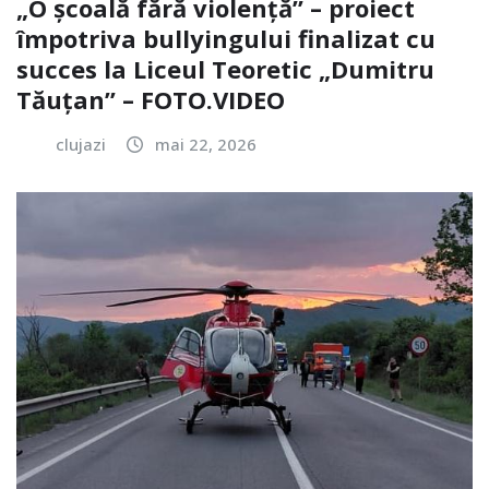
„O școală fără violență” – proiect
împotriva bullyingului finalizat cu
succes la Liceul Teoretic „Dumitru
Tăuțan” – FOTO.VIDEO
clujazi
mai 22, 2026