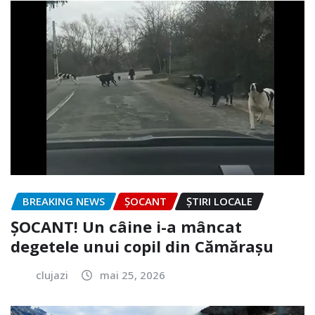
BREAKING NEWS
ȘOCANT
ȘTIRI LOCALE
ȘOCANT! Un câine i-a mâncat
degetele unui copil din Cămărașu
clujazi
mai 25, 2026