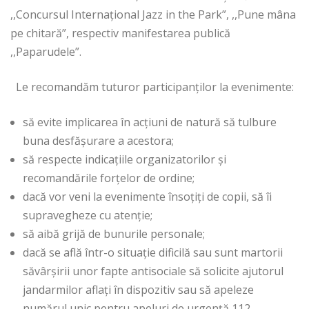
,,Concursul Internațional Jazz in the Park”, ,,Pune mâna
pe chitară”, respectiv manifestarea publică
,,Paparudele”.
Le recomandăm tuturor participanților la evenimente:
să evite implicarea în acțiuni de natură să tulbure
buna desfășurare a acestora;
să respecte indicațiile organizatorilor și
recomandările forțelor de ordine;
dacă vor veni la evenimente însoțiți de copii, să îi
supravegheze cu atenție;
să aibă grijă de bunurile personale;
dacă se află într-o situație dificilă sau sunt martorii
săvârșirii unor fapte antisociale să solicite ajutorul
jandarmilor aflați în dispozitiv sau să apeleze
numărul unic pentru apeluri de urgenţă 112.