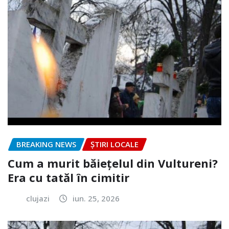
BREAKING NEWS
ȘTIRI LOCALE
Cum a murit băiețelul din Vultureni?
Era cu tatăl în cimitir
clujazi
iun. 25, 2026