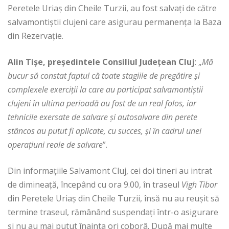
Peretele Uriaș din Cheile Turzii, au fost salvați de către
salvamontiștii clujeni care asigurau permanența la Baza
din Rezervație.
Alin Tișe, președintele Consiliul Județean Cluj
: „
Mă
bucur să constat faptul că toate stagiile de pregătire și
complexele exerciții la care au participat salvamontiștii
clujeni în ultima perioadă au fost de un real folos, iar
tehnicile exersate de salvare și autosalvare din perete
stâncos au putut fi aplicate, cu succes, și în cadrul unei
operațiuni reale de salvare
”.
Din informațiile Salvamont Cluj, cei doi tineri au intrat
de dimineață, începând cu ora 9.00, în traseul
Vigh Tibor
din Peretele Uriaș din Cheile Turzii, însă nu au reușit să
termine traseul, rămânând suspendați într-o asigurare
și nu au mai putut înainta ori coborâ. După mai multe