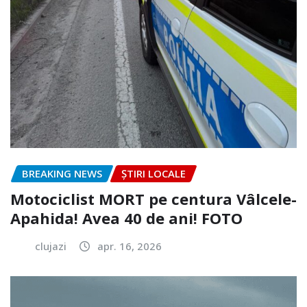
BREAKING NEWS
ȘTIRI LOCALE
Motociclist MORT pe centura Vâlcele-
Apahida! Avea 40 de ani! FOTO
clujazi
apr. 16, 2026