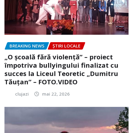
BREAKING NEWS
ȘTIRI LOCALE
„O școală fără violență” – proiect
împotriva bullyingului finalizat cu
succes la Liceul Teoretic „Dumitru
Tăuțan” – FOTO.VIDEO
clujazi
mai 22, 2026