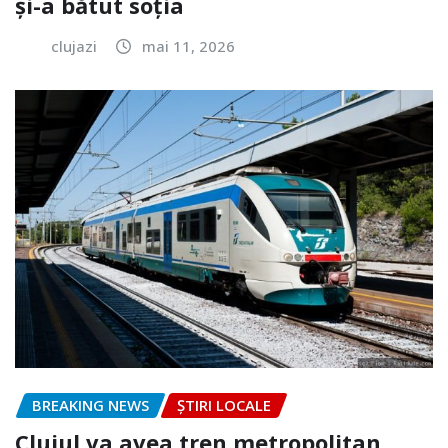
și-a bătut soția
clujazi
mai 11, 2026
BREAKING NEWS
ȘTIRI LOCALE
Clujul va avea tren metropolitan.