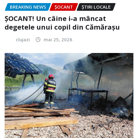
BREAKING NEWS
ȘOCANT
ȘTIRI LOCALE
ȘOCANT! Un câine i-a mâncat
degetele unui copil din Cămărașu
clujazi
mai 25, 2026