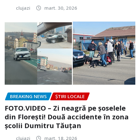
clujazi
mart. 30, 2026
BREAKING NEWS
ȘTIRI LOCALE
FOTO.VIDEO – Zi neagră pe șoselele
din Florești! Două accidente în zona
școlii Dumitru Tăuțan
clujazi
mart. 18, 2026