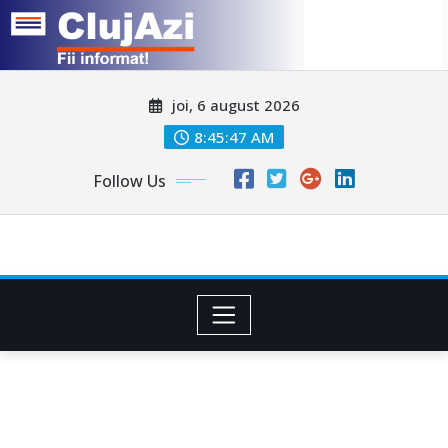
Skip
joi, 6 august 2026
to
content
8:45:49 AM
Follow Us