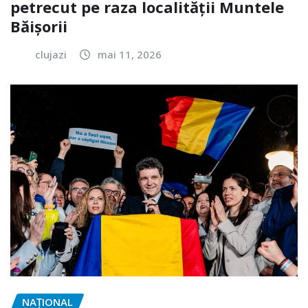
petrecut pe raza localității Muntele
Băișorii
clujazi
mai 11, 2026
NAŢIONAL