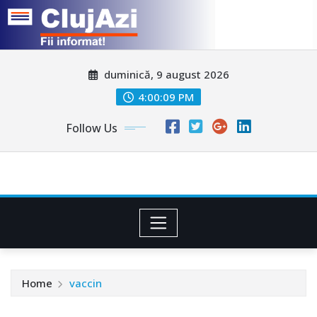
Skip
duminică, 9 august 2026
to
content
4:00:12 PM
Follow Us
Home
vaccin