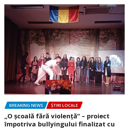
BREAKING NEWS
ȘTIRI LOCALE
„O școală fără violență” – proiect
împotriva bullyingului finalizat cu