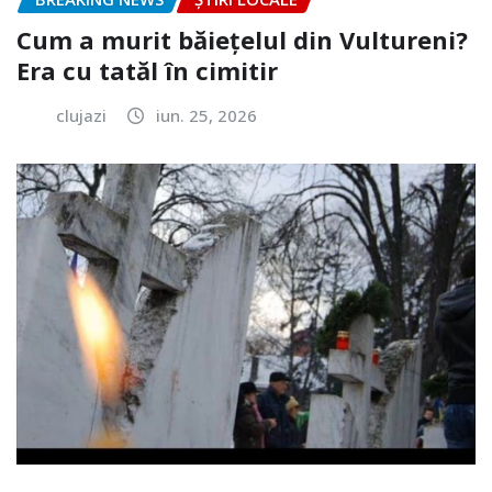
Cum a murit băiețelul din Vultureni?
Era cu tatăl în cimitir
clujazi
iun. 25, 2026