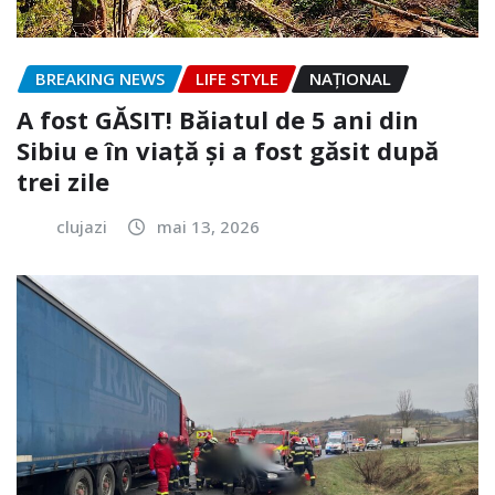
BREAKING NEWS
LIFE STYLE
NAŢIONAL
A fost GĂSIT! Băiatul de 5 ani din
Sibiu e în viață și a fost găsit după
trei zile
clujazi
mai 13, 2026