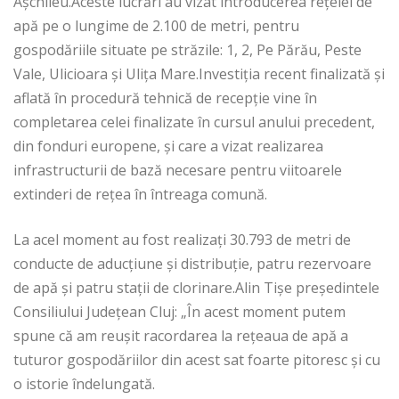
Așchileu.Aceste lucrări au vizat introducerea rețelei de
apă pe o lungime de 2.100 de metri, pentru
gospodăriile situate pe străzile: 1, 2, Pe Părău, Peste
Vale, Ulicioara și Ulița Mare.Investiția recent finalizată și
aflată în procedură tehnică de recepție vine în
completarea celei finalizate în cursul anului precedent,
din fonduri europene, și care a vizat realizarea
infrastructurii de bază necesare pentru viitoarele
extinderi de rețea în întreaga comună.
La acel moment au fost realizați 30.793 de metri de
conducte de aducțiune și distribuție, patru rezervoare
de apă și patru stații de clorinare.Alin Tișe președintele
Consiliului Județean Cluj: „În acest moment putem
spune că am reușit racordarea la rețeaua de apă a
tuturor gospodăriilor din acest sat foarte pitoresc și cu
o istorie îndelungată.