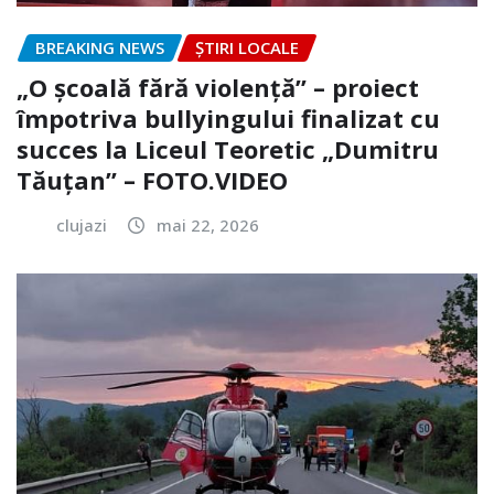
BREAKING NEWS
ȘTIRI LOCALE
„O școală fără violență” – proiect
împotriva bullyingului finalizat cu
succes la Liceul Teoretic „Dumitru
Tăuțan” – FOTO.VIDEO
clujazi
mai 22, 2026