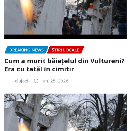
BREAKING NEWS
ȘTIRI LOCALE
Cum a murit băiețelul din Vultureni?
Era cu tatăl în cimitir
clujazi
iun. 25, 2026