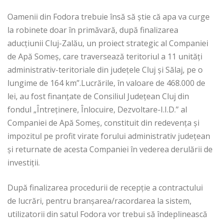
Oamenii din Fodora trebuie însă să știe că apa va curge
la robinete doar în primăvară, după finalizarea
aducțiunii Cluj-Zalău, un proiect strategic al Companiei
de Apă Someș, care traversează teritoriul a 11 unități
administrativ-teritoriale din județele Cluj și Sălaj, pe o
lungime de 164 km”.Lucrările, în valoare de 468.000 de
lei, au fost finanțate de Consiliul Județean Cluj din
fondul „Întreținere, Înlocuire, Dezvoltare-I.I.D.” al
Companiei de Apă Someș, constituit din redevența și
impozitul pe profit virate forului administrativ județean
și returnate de acesta Companiei în vederea derulării de
investiții.
După finalizarea procedurii de recepție a contractului
de lucrări, pentru branșarea/racordarea la sistem,
utilizatorii din satul Fodora vor trebui să îndeplinească