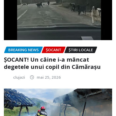
BREAKING NEWS
ȘOCANT
ȘTIRI LOCALE
ȘOCANT! Un câine i-a mâncat
degetele unui copil din Cămărașu
clujazi
mai 25, 2026