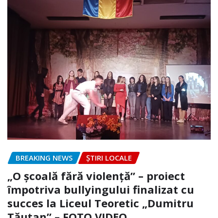
BREAKING NEWS
ȘTIRI LOCALE
„O școală fără violență” – proiect
împotriva bullyingului finalizat cu
succes la Liceul Teoretic „Dumitru
Tăuțan” – FOTO.VIDEO