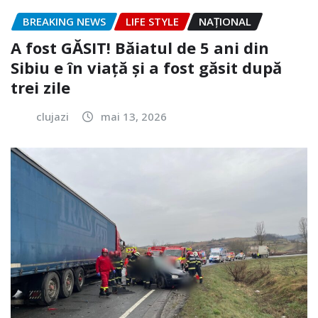
BREAKING NEWS
LIFE STYLE
NAŢIONAL
A fost GĂSIT! Băiatul de 5 ani din
Sibiu e în viață și a fost găsit după
trei zile
clujazi
mai 13, 2026