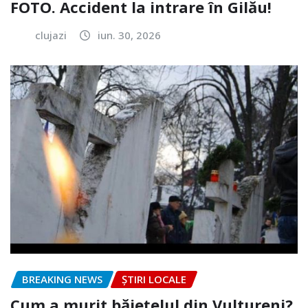
FOTO. Accident la intrare în Gilău!
clujazi
iun. 30, 2026
BREAKING NEWS
ȘTIRI LOCALE
Cum a murit băiețelul din Vultureni?