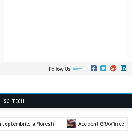
Follow Us
SCI TECH
ti
Accident GRAV în centrul orașului. O femeie 