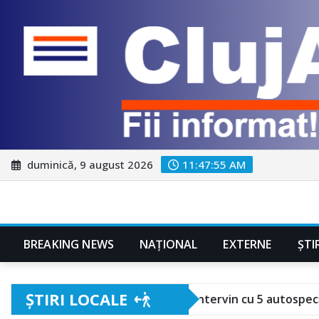
Skip
duminică, 9 august 2026
11:47:57 AM
to
content
BREAKING NEWS
NAŢIONAL
EXTERNE
ȘTI
ȘTIRI LOCALE
ara. Pompierii intervin cu 5 autospeciale!
Festiva