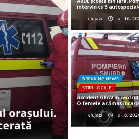
ARDE școala din Iara. Pom
intervin cu 5 autospecial
clujazi
iul. 16, 2
BREAKING NEWS
ȘTIRI
Cum a murit
e în Gilău!
Vultureni? E
BREAKING NEWS
ȘTIRI LOCALE
clujazi
iun. 25, 20
Accident GRAV în centrul 
O femeie a rămas încarc
clujazi
iul. 8, 202