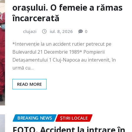
clujazi
iul. 8, 2026
0
*Intervenție la un accident rutier petrecut pe
Bulevardul 21 Decembrie 1989* Pompierii
Detașamentului 1 Cluj-Napoca au intervenit, în
urmă cu…
READ MORE
BREAKING NEWS
ȘTIRI LOCALE
FOTO. Accident la intrare în
Gilău!
clujazi
iun. 30, 2026
0