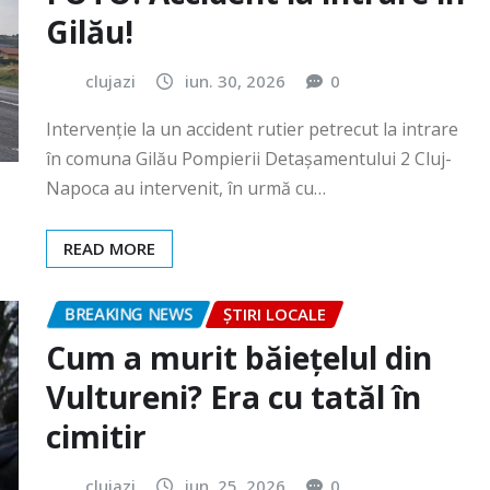
Intervenție la un accident rutier petrecut la intrare
în comuna Gilău Pompierii Detașamentului 2 Cluj-
Napoca au intervenit, în urmă cu…
READ MORE
BREAKING NEWS
ȘTIRI LOCALE
Cum a murit băiețelul din
Vultureni? Era cu tatăl în
cimitir
clujazi
iun. 25, 2026
0
În data de 25 iunie a.c., în jurul orei 18:40, Secția 7
Poliție Rurală Gherla a fost sesizată cu privire…