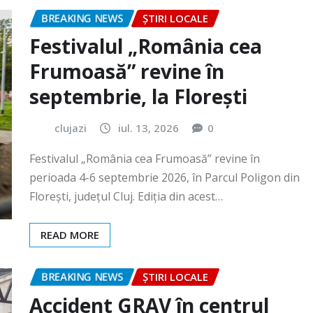
Frumoasă” revine în
septembrie, la Florești
clujazi
iul. 13, 2026
0
Festivalul „România cea Frumoasă” revine în
perioada 4-6 septembrie 2026, în Parcul Poligon din
Floreşti, județul Cluj. Ediția din acest…
READ MORE
BREAKING NEWS
ȘTIRI LOCALE
Accident GRAV în centrul
orașului. O femeie a rămas
încarcerată