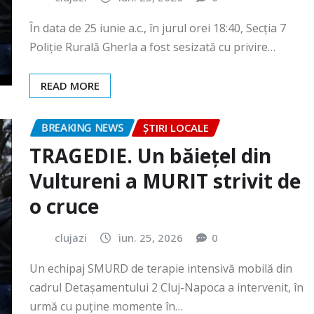
READ MORE
BREAKING NEWS
ȘTIRI LOCALE
TRAGEDIE. Un băiețel din
Vultureni a MURIT strivit de
o cruce
clujazi
iun. 25, 2026
0
Un echipaj SMURD de terapie intensivă mobilă din
cadrul Detașamentului 2 Cluj-Napoca a intervenit, în
urmă cu puține momente în…
READ MORE