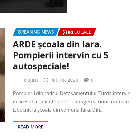
BREAKING NEWS
ȘTIRI LOCALE
ARDE școala din Iara.
Pompierii intervin cu 5
autospeciale!
clujazi
iul. 16, 2026
0
Pompierii din cadrul Detașamentului Turda intervin
în aceste momente pentru stingerea unui incendiu
izbucnit la școala din comuna Iara. Din…
READ MORE
BREAKING NEWS
ȘTIRI LOCALE
Festivalul „România cea