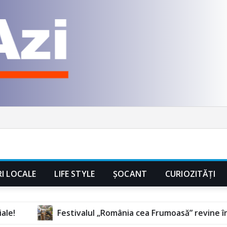
RI LOCALE
LIFE STYLE
ȘOCANT
CURIOZITĂȚI
lul „România cea Frumoasă” revine în septembrie, la Floreș