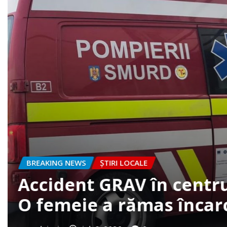
BREAKING NEWS
ȘTIRI LOCALE
FOTO. Accident la intrar
clujazi
iun. 30, 2026
0